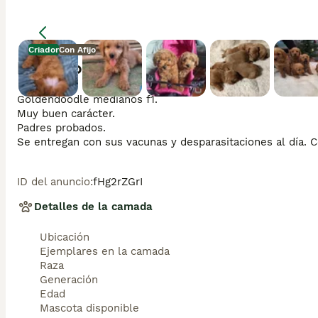
Criador
Con Afijo
Descripción
Goldendoodle medianos f1.

Muy buen carácter. 

Padres probados.

Se entregan con sus vacunas y desparasitaciones al día. Co
ID del anuncio
:
fHg2rZGrI
Detalles de la camada
Ubicación
Ejemplares en la camada
Raza
Generación
Edad
Mascota disponible