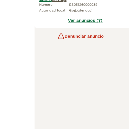
Criador
Con Afijo
Número
:
ES051260000039
Autoridad local
:
Gpgoldendog
Ver anuncios (7)
Denunciar anuncio