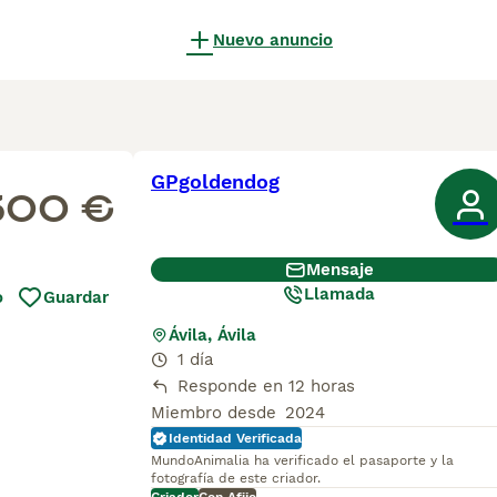
Nuevo anuncio
GPgoldendog
300 €
Mensaje
Llamada
o
Guardar
Ávila, Ávila
1 día
Responde en 12 horas
Miembro desde
2024
Identidad Verificada
MundoAnimalia ha verificado el pasaporte y la
fotografía de este criador.