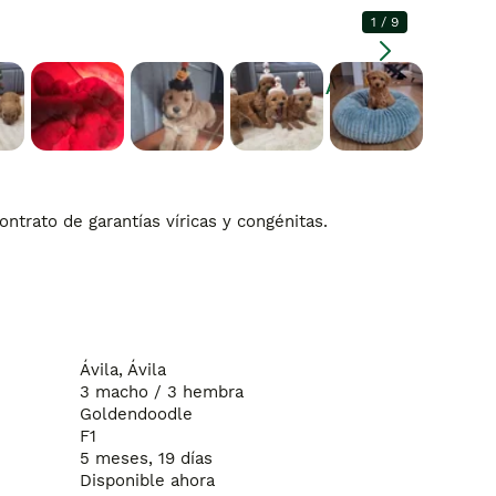
1
/
9
Agrandar
ntrato de garantías víricas y congénitas.
Ávila, Ávila
3 macho / 3 hembra
Goldendoodle
F1
5 meses, 19 días
Disponible ahora