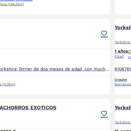
gona
(148.3km)
6
Yorksh
Yorkshire 
1 años
Edad
S
Cachorritos de Yorkshire Terrier de dos meses de edad, con mucha calidad de pelo. Se entregan con la vacuna correspondiente a la edad, revisados por nuestro veterinario, desparasitados, con su cartilla veterinaria, microchip y garantía de salud virica y congenita por escrito, con todo tipo de consejos, muy bien cuidados muy sanos, criados en entorno familiar. Muy cariñosos, listos y juguetones. Ven a verlos sin compromiso cualquier día de la semana incluidos festivos. Disponemos de centro con numero zoológico T-2500116 Mi número de teléfono: 610676133.
Criador
a
(0.3km)
Barcelon
5
CACHORROS EXOTICOS
Yorksh
Yorkshire 