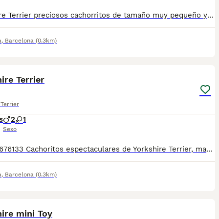
Yorkshire Terrier preciosos cachorritos de tamaño muy pequeño y normalito, machos y hembras de dos meses de edad, con mucha calidad de pelo, chatitos y de patita corta. Con las vacunas correspondientes a la edad, revisados por nuestro veterinario, desparasitados, con su cartilla veterinaria, microchip y garantía virica y congenita por escrito, muy bien cuidados, muy sanos, criados en entorno familiar. Ven a verlos sin compromiso cualquier día de la semana incluidos festivos. 610676133. Disponemos de centro con numero zoológico T-2500116
a
,
Barcelona
(0.3km)
8
ire Terrier
Terrier
s
2
1
Sexo
Tel. 610676133 Cachoritos espectaculares de Yorkshire Terrier, machos y hembras preciosos, de tamaño pequeñito, de dos meses de edad, con mucha calidad de pelo, unas autenticas bolitas de pelo. Se entrega con la vacuna correspondiente a la edad, desparasitado, con su cartilla veterinaria, microchip y garantía por escrito, muy bien cuidados, muy sanos, criados en entorno familiar. Disponemos de centro con número zoológico T-2500116
a
,
Barcelona
(0.3km)
4
1
ire mini Toy