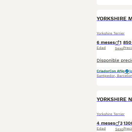
YORKSHIRE 
Yorkshire Terrier
6 meses
1
850
Edad
Preci
Sexo
Criador
Con Afijo
I
Santpedor
,
Barcelo
YORKSHIRE 
Yorkshire Terrier
4 meses
3
130
Edad
Prec
Sexo