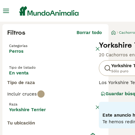
Filtros
Borrar todo
Cachorro
Yorkshire
Categorías
Perros
20 Cachorros en
Yorkshire T
Tipo de listado
Sólo puro
En venta
Tipo de raza
Los Yorkshire Te
razón. Son compa
Guardar bús
Incluir cruces
viviendo en un 
largo, fino y se
Raza
Yorkshire Terrier
Lee nuestra
pág
Este anuncio h
Te hemos redir
Tu ubicación