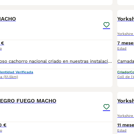
3
MACHO
Yorksh
Yorkshire 
 €
7 mese
o
Edad
Disponible precioso cachorro nacional criado en nuestras instalaciones, en un ambiente familiar y responsable. Nuestros cachorros se entregan con cartilla de primera vacunación, vacunas correspondientes a su edad, desparasitados interna y externamente, y con microchip implantado y dado de alta. Además, realizamos un contrato de garantía que incluye: • Garantía vírica de 15 días. • Garantía congénita de 1 año. Desde la fecha de entrega del cachorro. Nos comprometemos al 100% con la salud, el bienestar y el cuidado de nuestros pequeños. Disponemos de Núcleo Zoológico Para más información, imágenes o cualquier consulta sin compromiso, pueden contactar con nosotros en los teléfonos: CRISTINA 📞 722 788 399 📞 932 514 529
dentidad Verificada
Criador
Co
na
(51.5km)
Coll de l
9
NEGRO FUEGO MACHO
Yorksh
Yorkshire 
0 €
11 mes
io
Edad