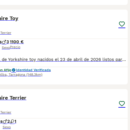
8
1
ire Toy
Terrier
s
3
1100 €
Precio
Sexo
Camada de Yorkshire toy nacidos el 23 de abril de 2026 listos para nueva familia, se entregan vacunados, desparasitados revision y cartilla veterinaria. ya estan comiendo solos y son totalmente independientes se pueden ver y se enseñan a los padres, no se envian, solo entrega en mano, gente seria, responsable y amante de los animales.
n Afijo
Identidad Verificada
'Alba
,
Tarragona
(148.3km)
4
ire Terrier
Terrier
es
2
1
Sexo