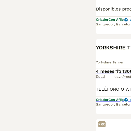
Criador
Con Afijo
I
Santpedor
,
Barcelo
YORKSHIRE 
Yorkshire Terrier
4 meses
3
130
Edad
Prec
Sexo
Criador
Con Afijo
I
Santpedor
,
Barcelo
PRO