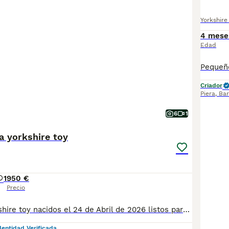
Yorkshire 
4 mese
Edad
Criador
Piera
,
Bar
6
1
 yorkshire toy
1
950 €
Precio
Camada de Yorkshire toy nacidos el 24 de Abril de 2026 listos para nueva familia, se entregan vacunados, desparasitados revision y cartilla veterinaria. ya estan comiendo solos y son totalmente independientes se pueden ver y se enseñan a los padres, no se envian, solo entrega en mano, gente seria, responsable y amante de los animales.
dentidad Verificada