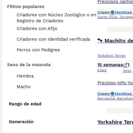
Filtros populares
Criador
Identidad 
Criadores con Núcleo Zoológico o en el
Santa Oliva
,
Tarrago
Registro de Criadores
Criadores con Afijo
Criadores con identidad verificada
🐾 Machito de
Perros con Pedigree
Yorkshire Terrier
Sexo de la mascota
15 semanas
1
Edad
Sexo
Hembra
Macho
Criador
Identidad 
Barcelona
,
Barcelon
Rango de edad
Yorkshire Ter
Generación