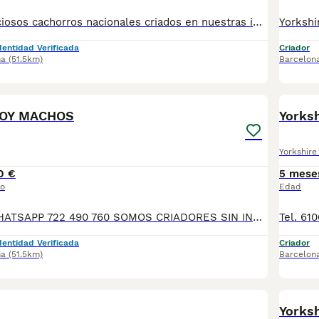
Disponibles preciosos cachorros nacionales criados en nuestras instalaciones, en un ambiente familiar y responsable. Nuestros cachorros se entregan con cartilla de primera vacunación, vacunas correspondientes a su edad, desparasitados interna y externamente, y con microchip implantado y dado de alta. Además, realizamos un contrato de garantía que incluye: • Garantía vírica de 15 días. • Garantía congénita de 1 año. Desde la fecha de entrega del cachorro. Nos comprometemos al 100% con la salud, el bienestar y el cuidado de nuestros pequeños. Disponemos de Núcleo Zoológico Para más información, imágenes o cualquier consulta sin compromiso, pueden contactar con nosotros en los teléfonos: CRISTINA 📞 722 788 399 📞 932 514 529
dentidad Verificada
Criador
na
(51.5km)
Barcelon
5
TOY MACHOS
Yorksh
Yorkshire 
0 €
5 mese
io
Edad
TELÉFONO O WHATSAPP 722 490 760 SOMOS CRIADORES SIN INTERMEDIARIOS! MÁS DE 20 AÑOS EN EL SECTOR, VALORANDO TANTO LA CRIA RESPONSABLE COMO TAMBIÉN LA SELECCIÓN PARA MEJORAR LA RAZA DURANTE ESTOS AÑOS. NUESTROS CACHORROS SE ENTREGAN PREVIAMENTE REVISADOS POR NUESTRO VETERINARIO Y BAJO LOS MAS ESTRICTOS CONTROLES DE SALUD, HACEMOS HINCAPIÉ EN SU SOCIABILIZACIÓN PARA SU CORRECTO DESARROLLO NEUROLOGICO! Y OS ASESORAMOS ANTES DURANTE Y DESPUES DE LA ENTREGA PARA QUE TODO SEA LO MAS AFABLE Y FACIL POSIBLE DURANTE LA ADAPTACION! NUESTROS BEBES SE ENTREGAN A PARTIR DE LOS DOS MESES CON SUS VACUNAS AL DIA, DESPARASITADOS Y CON GARANTIAS DE SALUD, MICROCHIP Y CARTILLA DE VACUNACION! SI BUSCAS UN COMPAÑERO SANO Y EQUILIBRADO ESTE ES EL LUGAR, TE ASESORAREMOS ENTODO EL PROCESO NO DUDES EN CONSULTAR POR NUESTROS CACHORROS AL 722 490 760
dentidad Verificada
Criador
na
(51.5km)
Barcelon
Yorksh