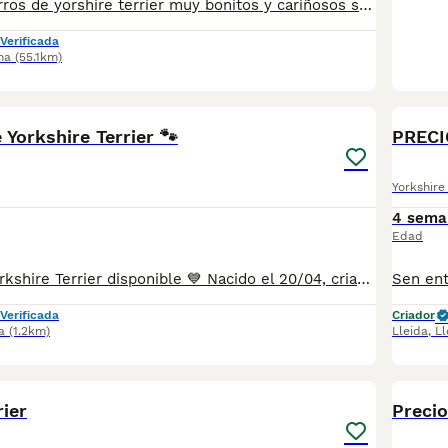
Preciosos cachorros de yorshire terrier muy bonitos y cariñosos se entregan con un mínimo de 2 vacunas y 3 desparasitaciones y el chip que lo da de alta mi veterinario y garantías por escrito de 10 días de enfermedades víricas y 6 meses de congénitas, desde 800 euros a 1000 euros
Verificada
na
(55.1km)
3
 Yorkshire Terrier 🐾
PRECI
Yorkshire 
4 sema
Edad
Precioso niño Yorkshire Terrier disponible 💙 Nacido el 20/04, criado con muchísimo mimo en un entorno familiar, cuidando su bienestar, socialización y desarrollo desde el primer día. Se entrega garantizando su bienestar y salud: ✔️ Vacunación correspondiente a su edad ✔️ Desparasitación interna ✔️ Cartilla veterinaria / Pasaporte ✔️ Microchip Si deseas más información o conocer detalles sobre disponibilidad, estaremos encantados de atenderte. Si buscas un compañero leal, cariñoso y lleno de energía, esta es tu oportunidad. 📩 Contacta sin compromiso para más información.
Verificada
Criador
a
(1.2km)
Lleida
,
Ll
9
rier
Preci