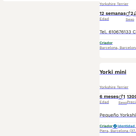
Yorkshire Terrier
12 semanas
2
Edad
Sexo
Criador
Barcelona
,
Barcelon
Yorki mini
Yorkshire Terrier
6 meses
1
130
Edad
Preci
Sexo
Criador
Identidad 
Piera
,
Barcelona
(37