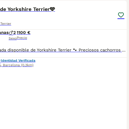
de Yorkshire Terrier🩵
Terrier
anas
2
1100 €
Precio
Sexo
🐾 Camada disponible de Yorkshire Terrier 🐾 Preciosos cachorros Yorkshire Terrier disponibles — dos pequeños machitos llenos de ternura 💙 Nacidos el 20/04 y criados con muchísimo mimo en un entorno familiar, cuidando su bienestar, socialización y desarrollo desde el primer día. 📅 Entrega prevista: a partir del 27 de junio de 2026 📌 Reservas ya disponibles Ofrecemos un seguimiento semanal personalizado, enviando fotos y vídeos para que puedas acompañar el crecimiento de tu pequeño antes de llegar a casa. Se entregan garantizando su bienestar y salud: ✔️ Vacunación correspondiente a su edad ✔️ Desparasitación interna ✔️ Cartilla veterinaria / Pasaporte ✔️ Microchip Si deseas más información o conocer detalles sobre disponibilidad, estaremos encantados de atenderte. Si buscas un compañero leal, cariñoso y lleno de energía, esta es tu oportunidad. 📩 Contacta sin compromiso para más información o reservar el tuyo.
Identidad Verificada
a
,
Barcelona
(0.3km)