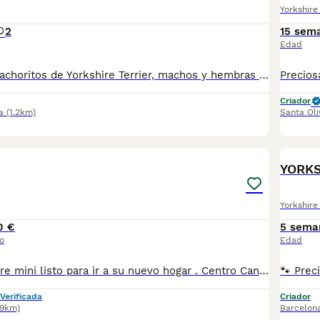
Yorkshire 
2
15 sem
Edad
Tel. 610676133 Cachoritos de Yorkshire Terrier, machos y hembras preciosos, de tamaño pequeñito, de dos meses de edad, con mucha calidad de pelo, unas autenticas bolitas de pelo. Se entrega con la vacuna correspondiente a la edad, desparasitado, con su cartilla veterinaria, microchip y garantía por escrito, muy bien cuidados, muy sanos, criados en entorno familiar. Disponemos de centro con número zoológico T-2500116
Criador
a
(1.2km)
Santa Oli
7
1
Yorkshire 
0 €
5 sema
o
Edad
Pequeño Yorkshire mini listo para ir a su nuevo hogar . Centro Canino Vallbonica es mucho más que un centro de cría , es una familia comprometida con el bienestar animal y la cria responsable, por ello todos nuestros bebés nacen y se crían en nuestras instalaciones , asegurando así un correcto desarrollo y una magnífica socialización, consiguiendo en cada ejemplar un carácter juguetón y extrovertido algo primordial para su adaptación como un miembro más en tu familia . Se entregan con el carnet de vacunas con el plan correspondiente a su edad , desparasitados y microchip implantado y activado en registro de Anicom. Facilitamos junto al cachorro contrato de compra con garantías víricas de 15 días y congénitas de 1 año . Contamos con un gran equipo de profesionales entre los que se encuentran educadores, auxiliares y Veterinarios ofreciendo los controles sanitarios necesarios así como continua vigilancia asegurando su bienestar . Hacemos envíos a toda España con empresa de transporte privado, proporcionando un viaje confortable y ofreciendo las atenciones necesarias a nuestros bebés . Si estás interesado en alguno de nuestros ejemplares solicita información sin compromiso al 722269698 . También atendemos vía WhatsApp . PRECIO REAL ( incluye el IVA) . Núcleo zoológico B2501315
Verificada
Criador
.9km)
Barcelon