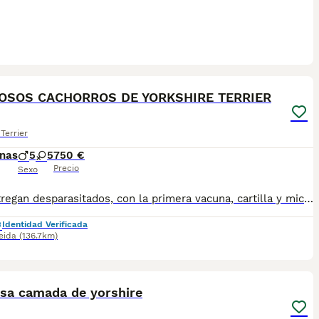
2
OSOS CACHORROS DE YORKSHIRE TERRIER
Terrier
nas
5
5
750 €
Precio
Sexo
Sen entregan desparasitados, con la primera vacuna, cartilla y microchip a nombre del nuevo propietario. Visita nuestra web cachorrosyorkshire.es Podeis contactar por WhatsApp al 680970296 Machos 750€ Hembras 950€
Identidad Verificada
eida
(136.7km)
7
osa camada de yorshire