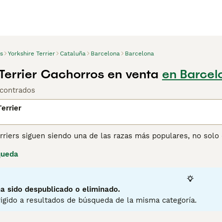
s
Yorkshire Terrier
Cataluña
Barcelona
Barcelona
 Terrier Cachorros en venta
en Barcel
contrados
errier
rriers siguen siendo una de las razas más populares, no sol
ñeros maravillosos y debido a que son tan adaptables, encaj
queda
apartamento en la ciudad o una casa en el campo. Aunque el 
doso, tiene una gran personalidad y siempre está listo para c
ina de consejos de compra de Yorkshire Terrier
para obtener i
a sido despublicado o eliminado.
igido a resultados de búsqueda de la misma categoría.