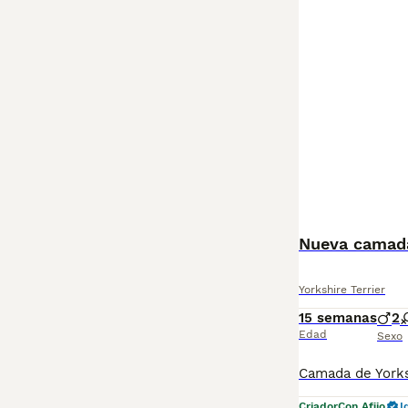
Nueva camada
Yorkshire Terrier
15 semanas
2
Edad
Sexo
Criador
Con Afijo
I