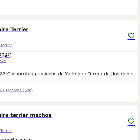
7
ire Terrier
Terrier
2
1
exo
610676133 Cachorritos preciosos de Yorkshire Terrier de dos meses de edad, con mucha calidad de pelo. Se entregan con la vacuna correspondiente a la edad, revisados por nuestro veterinario, desparasitados, con su cartilla veterinaria, microchip y garantía de salud virica y congenita por escrito, con todo tipo de consejos, muy bien cuidados muy sanos, criados en entorno familiar. Muy cariñosos, listos y juguetones. Ven a verlos sin compromiso cualquier día de la semana incluidos festivos. Disponemos de centro con numero zoológico T-2500116 Mi número de teléfono: 610676133.
a
,
Barcelona
(1km)
1
3
ire terrier machos
Terrier