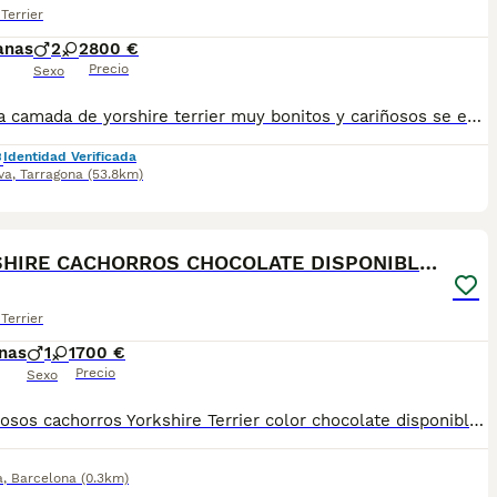
Terrier
anas
2
2
800 €
Precio
Sexo
Preciosa camada de yorshire terrier muy bonitos y cariñosos se entregan con un mínimo de 2 vacunas y 3 desparasitaciones y el chip que lo da de alta mi veterinario y garantías por escrito de 10 días de enfermedades víricas y 6 meses de congénitas, el precio de los machos 800 euros y las hembras 1.000 euros
Identidad Verificada
va
,
Tarragona
(53.8km)
5
YORKSHIRE CACHORROS CHOCOLATE DISPONIBLES
Terrier
nas
1
1
700 €
Precio
Sexo
🐾 Preciosos cachorros Yorkshire Terrier color chocolate disponibles 🐾 🧸 Disponibles adorables cachorros con carácter juguetón y muy cariñoso, criados en ambiente familiar y listos para su nueva casa 🥰 • Exclusivo color chocolate 🍫, poco común dentro de la raza Yorkshire Terrier • Entrega a partir de las 8 semanas de edad • Se entregan vacunados, desparasitados y con cartilla veterinaria oficial • Revisión veterinaria realizada antes de la entrega para garantizar su buen estado de salud ✅ • Envío de vídeos individuales por WhatsApp para poder ver su evolución 📱 • Posibilidad de entrega en mano en la provincia de Murcia y zonas cercanas • Envíos disponibles a toda España 🚚💛 • Posibilidad de visita sin compromiso para conocerlos en persona 📌 Cachorros nacidos y criados en casa, con atención constante y cuidados diarios, sin intermediarios ni procedencia de multicriaderos. 💖 Ejemplares muy cariñosos y sociables, ideales como compañía familiar. Su carácter y dulzura te conquistarán desde el primer momento.
a
,
Barcelona
(0.3km)