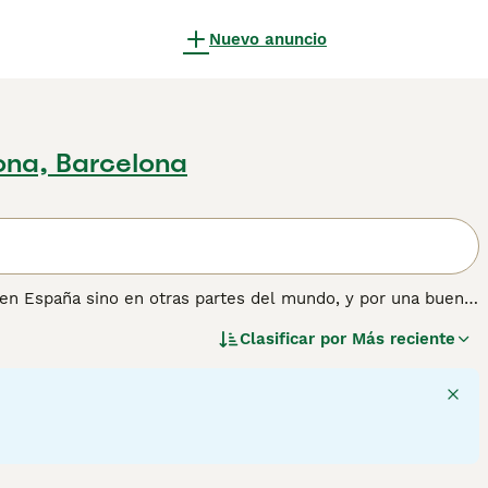
Nuevo anuncio
ona, Barcelona
o en España sino en otras partes del mundo, y por una buena
an fácilmente en el estilo de vida de sus dueños, ya sea
Clasificar por
Más reciente
Yorkie es pequeño de estatura y tiene un hermoso pelaje
omerse el mundo.
nformación sobre esta raza de perro.
3