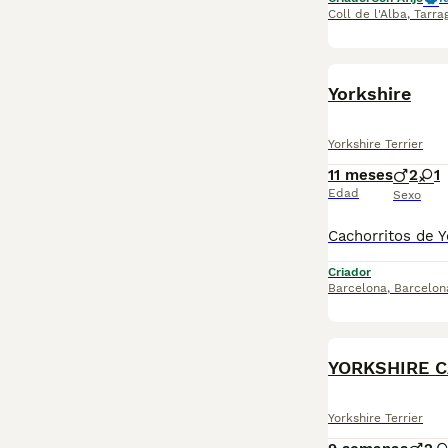
Coll de l'Alba
,
Tarra
Yorkshire
Yorkshire Terrier
11 meses
2
1
Edad
Sexo
Criador
Barcelona
,
Barcelon
YORKSHIRE 
Yorkshire Terrier