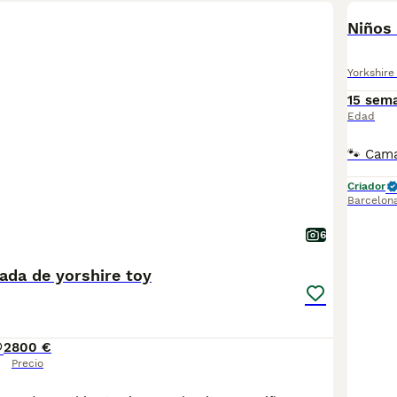
Niños 
Yorkshire 
15 sem
Edad
Criador
Barcelon
6
ada de yorshire toy
2
800 €
Precio