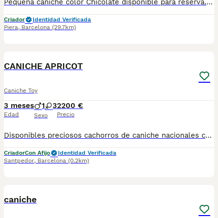
Pequeña caniche color Chicolate disponible para reserva. Centro Canino Vallbonica es mucho más que un centro de cría , es una familia comprometida con el bienestar animal y la cria responsable, por ello todos nuestros bebés nacen y se crían en nuestras instalaciones , asegurando así un correcto desarrollo y una magnífica socialización, consiguiendo en cada ejemplar un carácter juguetón y extrovertido algo primordial para su adaptación como un miembro más en tu familia . Se entregan con el carnet de vacunas con el plan correspondiente a su edad , desparasitados y microchip implantado y activado en registro de Anicom. Facilitamos junto al cachorro contrato de compra con garantías víricas de 15 días y congénitas de 1 año . Contamos con un gran equipo de profesionales entre los que se encuentran educadores, auxiliares y Veterinarios ofreciendo los controles sanitarios necesarios así como continua vigilancia asegurando su bienestar . Hacemos envíos a toda España con empresa de transporte privado, proporcionando un viaje confortable y ofreciendo las atenciones necesarias a nuestros bebés . Si estás interesado en alguno de nuestros ejemplares solicita información sin compromiso al 722269698 . También atendemos vía WhatsApp . PRECIO REAL ( incluye el IVA) . Núcleo zoológico B2501315
Criador
Identidad Verificada
Piera
,
Barcelona
(29.7km)
8
CANICHE APRICOT
Caniche Toy
3 meses
1
3
2200 €
Edad
Precio
Sexo
Disponibles preciosos cachorros de caniche nacionales criados en nuestras instalaciones, en un ambiente familiar y responsable. Nuestros cachorros se entregan con cartilla de primera vacunación, vacunas correspondientes a su edad, desparasitados interna y externamente, y con microchip implantado y dado de alta. Además, realizamos un contrato de garantía que incluye: • Garantía vírica de 15 días. • Garantía congénita de 1 año. Desde la fecha de entrega del cachorro. Nos comprometemos al 100% con la salud, el bienestar y el cuidado de nuestros pequeños. Disponemos de Núcleo Zoológico Para más información, imágenes o cualquier consulta sin compromiso, pueden contactar con nosotros en los teléfonos: CRISTINA 📞 722 788 399 📞 932 514 529
Criador
Con Afijo
Identidad Verificada
Santpedor
,
Barcelona
(0.2km)
1
caniche