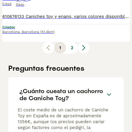
Edad
Sexo
610676133 Caniches toy y enano, varios colores disponibles, con mucha calidad de pelo, tienen dos meses de edad. Se entregan revisados por nuestro veterinario, vacunados al día, desparasitados, con su cartilla veterinaria, microchip y garantía sanitaria por escrito vírica y congénita. Tienen un carácter excelente, sociables, muy buenos y cariñosos, se pueden ver sin compromiso cualquier día de la semana. Núcleo Zoológico: T-2500116
Criador
Barcelona
,
Barcelona
(51.4km)
1
2
Preguntas frecuentes
¿Cuánto cuesta un cachorro
de Caniche Toy?
El coste medio de un cachorro de Caniche
Toy en España es de aproximadamente
1356€, aunque los precios pueden variar
según factores como el pedigrí, la