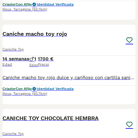
Criador
Con Afijo
Identidad Verificada
Reus
,
Tarragona
(93.7km)
7
Caniche macho toy rojo
Caniche Toy
14 semanas
1
1700 €
Edad
Precio
Sexo
Caniche macho toy rojo dulce y cariñoso con cartilla sanitaria vacuna chip desparasitación con garantía víricas y congenitas
Criador
Con Afijo
Identidad Verificada
Reus
,
Tarragona
(93.7km)
5
CANICHE TOY CHOCOLATE HEMBRA
Caniche Toy