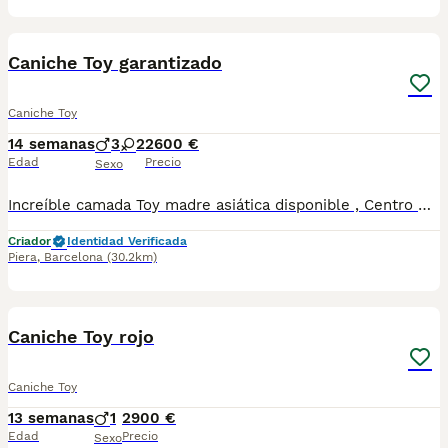
21
2
Caniche Toy garantizado
Caniche Toy
14 semanas
3
2
2600 €
Edad
Precio
Sexo
Increíble camada Toy madre asiática disponible , Centro Canino Vallbonica es mucho más que un centro de cría , es un equipo amante de los animales y apasionados con su trabajo y muy comprometidos con el bienestar animal. Somos Criadores directos, sin intermediarios, con más de 20 años de experiencia y Apostamos por una cría responsable y una cuidada selección de nuestros progenitores. TODOS nuestros bebés nacen y se crían en nuestras instalaciones rodeados de naturaleza y cariño , asegurando así un correcto desarrollo y una magnífica socialización, consiguiendo en cada ejemplar un carácter juguetón y extrovertido algo primordial para su adaptación como un miembro más en tu familia . Se entregan con carnet de vacunas correspondiente a su edad , desparasitados y microchip implantado y activado en registro de Anicom. Facilitamos junto al cachorro contrato de compra con garantías víricas de 15 días y congénitas de 1 año . Contamos con un gran equipo de profesionales entre los que se encuentran educadores, auxiliares y Veterinarios ofreciendo los controles sanitarios necesarios así como continua vigilancia asesorándote durante todos el proceso y al llegar a casa. Hacemos envíos a toda España con empresa de transporte privado, proporcionando un viaje confortable y ofreciendo las atenciones necesarias a nuestros bebés . Nuestros precios son REALES ( incluye el IVA) y sin sorpresas finales . Si estás interesado en alguno de nuestros ejemplares solicita información sin compromiso. También atendemos vía WhatsApp ☎️722269698 - 722374274 📍Piera (Barcelona)
Criador
Identidad Verificada
Piera
,
Barcelona
(30.2km)
7
1
Caniche Toy rojo
Caniche Toy
13 semanas
1
2900 €
Edad
Precio
Sexo