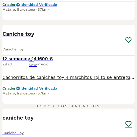
Criador
Identidad Verificada
Mataró
,
Barcelona
(57km)
7
BOOST
Caniche toy
Caniche Toy
12 semanas
4
1600 €
Edad
Precio
Sexo
Cachorritos de caniches toy 4 marchitos rojito se entregan con trres vacunas microchip contrato de compra venta con garantías viricas
Criador
Identidad Verificada
Mataró
,
Barcelona
(57km)
7
TODOS LOS ANUNCIOS
caniche toy
Caniche Toy