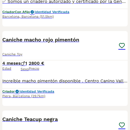
✅ Somos un criadero autorizado y certificado por la Generalitat de Catalunya. PARA MÁS INFORMACIÓN: ☎️ 933095977 📱 685878504 / 674320847 💻 www.aquanatura.es 🚙 Hacemos envíos 📌 Calle Roger de Flor 45, muy cerca del Arc de Triomf de Barcelona, de Lunes a Sábados. Se entregan con la mayoría de sus vacunas, desparasitados interna y externamente, con microchip y su registro, cartilla sanitaria y contrato de garantías, bajo la supervisión de nuestro equipo veterinario. AQUANATURA
Criador
Con Afijo
Identidad Verificada
Barcelona
,
Barcelona
(51.5km)
9
1
Caniche macho rojo pimentón
Caniche Toy
4 meses
1
2800 €
Edad
Precio
Sexo
Increíble macho pimentón disponible . Centro Canino Vallbonica es mucho más que un centro de cría , es una familia comprometida con el bienestar animal y la cria responsable, por ello todos nuestros bebés nacen y se crían en nuestras instalaciones , asegurando así un correcto desarrollo y una magnífica socialización, consiguiendo en cada ejemplar un carácter juguetón y extrovertido algo primordial para su adaptación como un miembro más en tu familia . Se entregan con el carnet de vacunas con el plan correspondiente a su edad , desparasitados y microchip implantado y activado en registro de Anicom. Facilitamos junto al cachorro contrato de compra con garantías víricas de 15 días y congénitas de 1 año . Contamos con un gran equipo de profesionales entre los que se encuentran educadores, auxiliares y Veterinarios ofreciendo los controles sanitarios necesarios así como continua vigilancia asegurando su bienestar . Hacemos envíos a toda España con empresa de transporte privado, proporcionando un viaje confortable y ofreciendo las atenciones necesarias a nuestros bebés . Si estás interesado en alguno de nuestros ejemplares solicita información sin compromiso al 722269698 . También atendemos vía WhatsApp . PRECIO REAL ( incluye el IVA) . Núcleo zoológico B2501315
Criador
Identidad Verificada
Piera
,
Barcelona
(29.7km)
2
Caniche Teacup negra