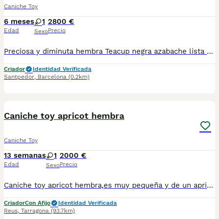
Caniche Toy
6 meses
1
2800 €
Edad
Precio
Sexo
Preciosa y diminuta hembra Teacup negra azabache lista para reserva . Centro Canino Vallbonica es mucho más que un centro de cría , es una familia comprometida con el bienestar animal y la cria responsable, por ello todos nuestros bebés nacen y se crían en nuestras instalaciones , asegurando así un correcto desarrollo y una magnífica socialización, consiguiendo en cada ejemplar un carácter juguetón y extrovertido algo primordial para su adaptación como un miembro más en tu familia . Se entregan con el carnet de vacunas con el plan correspondiente a su edad , desparasitados y microchip implantado y activado en registro de Anicom. Facilitamos junto al cachorro contrato de compra con garantías víricas de 15 días y congénitas de 1 año . Contamos con un gran equipo de profesionales entre los que se encuentran educadores, auxiliares y Veterinarios ofreciendo los controles sanitarios necesarios así como continua vigilancia asegurando su bienestar . Hacemos envíos a toda España con empresa de transporte privado, proporcionando un viaje confortable y ofreciendo las atenciones necesarias a nuestros bebés . Si estás interesado en alguno de nuestros ejemplares solicita información sin compromiso al 722269698 . También atendemos vía WhatsApp . PRECIO REAL ( incluye el IVA) . Núcleo zoológico B 230063
Criador
Identidad Verificada
Santpedor
,
Barcelona
(0.2km)
5
Caniche toy apricot hembra
Caniche Toy
13 semanas
1
2000 €
Edad
Precio
Sexo
Caniche toy apricot hembra,es muy pequeña y de un apricot intenso criada en ambiente familiar muy dulce con cartilla sanitaria vacuna chip desparasitación con garantía víricas y congenitas
Criador
Con Afijo
Identidad Verificada
Reus
,
Tarragona
(93.7km)