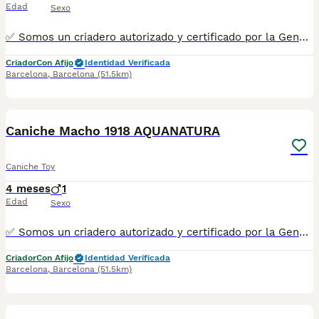
Edad
Sexo
✅ Somos un criadero autorizado y certificado por la Generalitat de Catalunya bajo el número de Núcleo Zoológico G25/00314. PARA MÁS INFORMACIÓN: ☎️ 933095977 📱 685878504 / 674320847 🐶 Programa una visita para conocerlos 💻 Más fotos y vídeos en nuestra web www.aquanatura.es 🚙 Hacemos envíos 📌 Calle Roger de Flor 45, muy cerca del Arc de Triomf de Barcelona, de Lunes a Sábados. Se entregan con sus vacunas, desparasitados interna y externamente, con microchip y su registro, cartilla sanitaria y contrato de garantías, documentación legal y factura. AQUANATURA
Criador
Con Afijo
Identidad Verificada
Barcelona
,
Barcelona
(51.5km)
8
1
Caniche Macho 1918 AQUANATURA
Caniche Toy
4 meses
1
Edad
Sexo
✅ Somos un criadero autorizado y certificado por la Generalitat de Catalunya bajo el número de Núcleo Zoológico G25/00314. PARA MÁS INFORMACIÓN: ☎️ 933095977 📱 685878504 / 674320847 🐶 Programa una visita para conocerlos 💻 Más fotos y vídeos en nuestra web www.aquanatura.es 🚙 Hacemos envíos 📌 Calle Roger de Flor 45, muy cerca del Arc de Triomf de Barcelona, de Lunes a Sábados. Se entregan con sus vacunas, desparasitados interna y externamente, con microchip y su registro, cartilla sanitaria y contrato de garantías, documentación legal y factura. AQUANATURA
Criador
Con Afijo
Identidad Verificada
Barcelona
,
Barcelona
(51.5km)
8
1