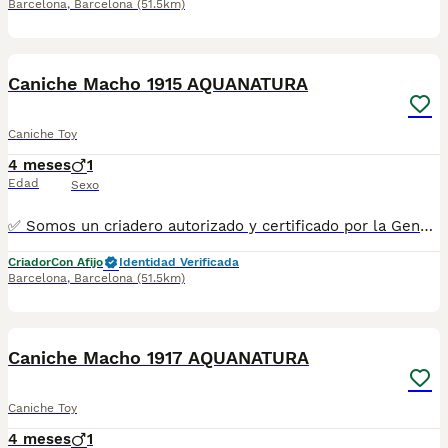
Barcelona
,
Barcelona
(51.5km)
6
Caniche Macho 1915 AQUANATURA
Caniche Toy
4 meses
1
Edad
Sexo
✅ Somos un criadero autorizado y certificado por la Generalitat de Catalunya bajo el número de Núcleo Zoológico G25/00314. PARA MÁS INFORMACIÓN: ☎️ 933095977 📱 685878504 / 674320847 🐶 Programa una visita para conocerlos 💻 Más fotos y vídeos en nuestra web www.aquanatura.es 🚙 Hacemos envíos 📌 Calle Roger de Flor 45, muy cerca del Arc de Triomf de Barcelona, de Lunes a Sábados. Se entregan con sus vacunas, desparasitados interna y externamente, con microchip y su registro, cartilla sanitaria y contrato de garantías, documentación legal y factura. AQUANATURA
Criador
Con Afijo
Identidad Verificada
Barcelona
,
Barcelona
(51.5km)
8
1
Caniche Macho 1917 AQUANATURA
Caniche Toy
4 meses
1