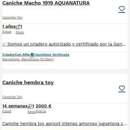
Caniche Macho 1919 AQUANATURA
Caniche Toy
1 años
1
Edad
Sexo
✅ Somos un criadero autorizado y certificado por la Generalitat de Catalunya bajo el número de Núcleo Zoológico G25/00314. PARA MÁS INFORMACIÓN: ☎️ 933095977 📱 685878504 / 674320847 🐶 Programa una visita para conocerlos 💻 Más fotos y vídeos en nuestra web www.aquanatura.es 🚙 Hacemos envíos 📌 Calle Roger de Flor 45, muy cerca del Arc de Triomf de Barcelona, de Lunes a Sábados. Se entregan con sus vacunas, desparasitados interna y externamente, con microchip y su registro, cartilla sanitaria y contrato de garantías, documentación legal y factura. AQUANATURA
Criador
Con Afijo
Identidad Verificada
Barcelona
,
Barcelona
(51.5km)
11
Caniche hembra toy
Caniche Toy
14 semanas
1
2000 €
Edad
Precio
Sexo
Caniche hembra toy apricot intenso amoroso juguetona con cartilla sanitaria vacuna chip desparasitación con garantía víricas y congenitas