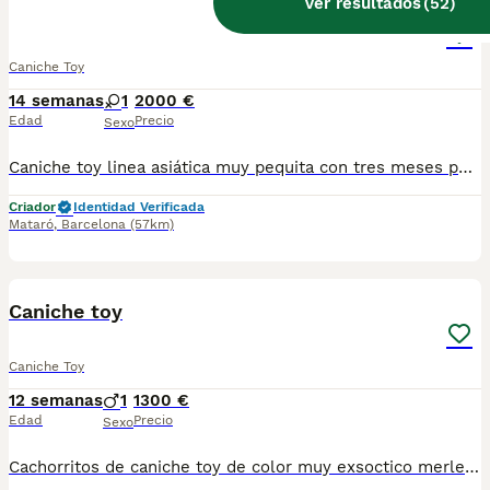
Ver resultados
(
52
)
Caniche toy
Caniche Toy
14 semanas
1
2000 €
Edad
Precio
Sexo
Caniche toy linea asiática muy pequita con tres meses pesando 800 gramos peso de adulto de kilo y. Medio a dos kilos una monería se entrega vacunada desparasitado con microchip garantías víricas y congeneinica
Criador
Identidad Verificada
Mataró
,
Barcelona
(57km)
12
BOOST
Caniche toy
Caniche Toy
12 semanas
1
1300 €
Edad
Precio
Sexo
Cachorritos de caniche toy de color muy exsoctico merle se entrega vacunado desparasitado con microchip y contrato de compra venta y enfermedades viricas