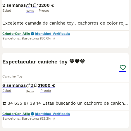
2 semanas
1
1
2200 €
Edad
Precio
Sexo
Excelente camada de caniche toy , cachorros de color rojo intenso, padres de líneas muy selectas y con los mejores pedigríes del momento 📞INFORMO 689810407📞
Criador
Con Afijo
Identidad Verificada
Barcelona
,
Barcelona
(50.6km)
6
Espectacular caniche toy 💛🧡💛
Caniche Toy
6 semanas
2
2
1600 €
Edad
Precio
Sexo
☎️ 34 635 87 39 14 Estas buscando un cachorro de caniche?? Nosotros lo tenemos!! Criamos en casa en ambiente familiar Nuestros cachorros estan socializados desde el primer momento Los padres tienen muy buen caracter, morfología y pelaje Estan revisados por Veterinario Se entregan con dos meses, desparataciones, vacunas correspondientes Y garantía por escrito Posibilidad de llevartelo a casa Contrarembolso Y posibilidad de chip y pasaporte Estamos en Valladolid 📍 SEGOVIA Puedes informarte sin compromiso
Criador
Con Afijo
Identidad Verificada
Barcelona
,
Barcelona
(52.2km)
11