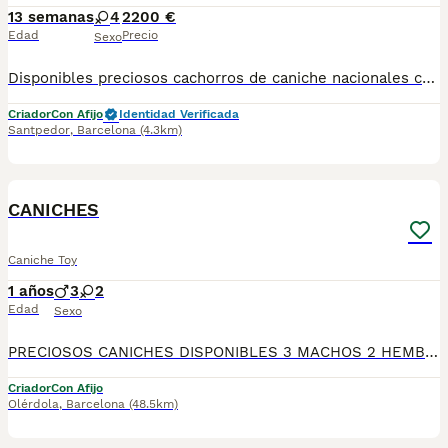
13 semanas
4
2200 €
Edad
Precio
Sexo
Disponibles preciosos cachorros de caniche nacionales criados en nuestras instalaciones, en un ambiente familiar y responsable. Nuestros cachorros se entregan con cartilla de primera vacunación, vacunas correspondientes a su edad, desparasitados interna y externamente, y con microchip implantado y dado de alta. Además, realizamos un contrato de garantía que incluye: • Garantía vírica de 15 días. • Garantía congénita de 1 año. Desde la fecha de entrega del cachorro. Nos comprometemos al 100% con la salud, el bienestar y el cuidado de nuestros pequeños. Disponemos de Núcleo Zoológico Para más información, imágenes o cualquier consulta sin compromiso, pueden contactar con nosotros en los teléfonos: CRISTINA 📞 722 788 399 📞 932 514 529
Criador
Con Afijo
Identidad Verificada
Santpedor
,
Barcelona
(4.3km)
5
CANICHES
Caniche Toy
1 años
3
2
Edad
Sexo
PRECIOSOS CANICHES DISPONIBLES 3 MACHOS 2 HEMBRAS TODOS NUESTROS CACHORROS SON ENTREGADOS CON SU RESPECTIVO MICROCHIP, PREGUNTA Y VEN A VISITARNOS SIN COMPROMISO,
Criador
Con Afijo
Olérdola
,
Barcelona
(48.5km)
7