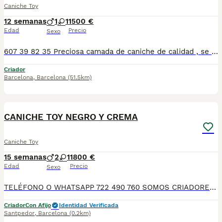
Caniche Toy
12 semanas
1
1
1500 €
Edad
Precio
Sexo
607 39 82 35 Preciosa camada de caniche de calidad , se entregan con minimo de dos meses y medio de edad y sus vacunas correspondientes, desparasitados interna y externamente, pasaporte y microchip, contrato de garantia de salud. preferiblemente recogida en mano pero también podemos entregar en toda España mediante transporte de alta calidad preparado para animales y con chofer particular con posibilidad de pago contra reembolso Llámanos o háblanos por whats app, Teléfono 607398235
Criador
Barcelona
,
Barcelona
(51.5km)
7
CANICHE TOY NEGRO Y CREMA
Caniche Toy
15 semanas
2
1
1800 €
Edad
Precio
Sexo
TELÉFONO O WHATSAPP 722 490 760 SOMOS CRIADORES DIRECTOS SIN INTERMEDIARIOS! MÁS DE 20 AÑOS EN EL SECTOR NOS AVALAN, VALORANDO TANTO LA CRIA RESPONSABLE COMO TAMBIÉN LA SELECCIÓN PARA MEJORAR LA RAZA DURANTE TODOS ESTOS AÑOS. NUESTROS CACHORROS SE ENTREGAN PREVIAMENTE REVISADOS POR NUESTRO VETERINARIO PROFESIONAL Y BAJO LOS MAS ESTRICTOS CONTROLES DE SALUD, HACEMOS HINCAPIÉ EN SU SOCIABILIZACIÓN PARA SU CORRECTO DESARROLLO NEUROLOGICO! Y OS ASESORAMOS ANTES DURANTE Y DESPUES DE LA ENTREGA PARA QUE TODO SEA LO MAS AFABLE Y FACIL POSIBLE DURANTE LA ADAPTACION! NUESTROS BEBES SE ENTREGAN A PARTIR DE LOS DOS MESES CON SUS VACUNAS AL DIA, DESPARASITADOS Y CON GARANTIAS DE SALUD, MICROCHIP Y CARTILLA DE VACUNACION! SI BUSCAS UN COMPAÑERO SANO Y EQUILIBRADO ESTE ES EL LUGAR, TE ASESORAREMOS DURANTE TODO EL PROCESO NO DUDES EN CONSULTAR POR NUESTROS PEQUES AL 722 490 760
Criador
Con Afijo
Identidad Verificada
Santpedor
,
Barcelona
(0.2km)