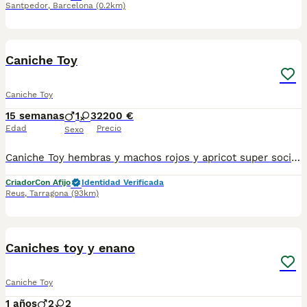
Santpedor
,
Barcelona
(0.2km)
5
1
Caniche Toy
Caniche Toy
15 semanas
1
3
2200 €
Edad
Precio
Sexo
Caniche Toy hembras y machos rojos y apricot super sociables criados en ambiente familiar con cartilla sanitaria vacuna chip desparasitación con contrato de garantía víricas y congenitas
Criador
Con Afijo
Identidad Verificada
Reus
,
Tarragona
(93km)
7
Caniches toy y enano
Caniche Toy
1 años
2
2