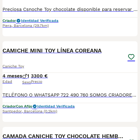
Preciosa Csnoche Toy chocolate disponible para reservar . Centro Canino Vallbonica es mucho más que un centro de cría , es una familia comprometida con el bienestar animal y la cria responsable, siendo Criadores directos, sin intermediarios, con más de 20 años de experiencia. Apostamos por la cría responsable y una cuidada selección por ello todos nuestros bebés nacen y se crían en nuestras instalaciones , asegurando así un correcto desarrollo y una magnífica socialización, consiguiendo en cada ejemplar un carácter juguetón y extrovertido algo primordial para su adaptación como un miembro más en tu familia . Se entregan con el carnet de vacunas con el plan correspondiente a su edad , desparasitados y microchip implantado y activado en registro de Anicom. Facilitamos junto al cachorro contrato de compra con garantías víricas de 15 días y congénitas de 1 año . Contamos con un gran equipo de profesionales entre los que se encuentran educadores, auxiliares y Veterinarios ofreciendo los controles sanitarios necesarios así como continua vigilancia asegurando su bienestar . Hacemos envíos a toda España con empresa de transporte privado, proporcionando un viaje confortable y ofreciendo las atenciones necesarias a nuestros bebés . Si estás interesado en alguno de nuestros ejemplares solicita información sin compromiso al 722269698 . También atendemos vía WhatsApp . PRECIO REAL ( incluye el IVA) .
Criador
Identidad Verificada
Piera
,
Barcelona
(29.7km)
5
CAMICHE MINI TOY LÍNEA COREANA
Caniche Toy
4 meses
1
3300 €
Edad
Precio
Sexo
TELÉFONO O WHATSAPP 722 490 760 SOMOS CRIADORES DIRECTOS SIN INTERMEDIARIOS! MÁS DE 20 AÑOS EN EL SECTOR NOS AVALAN, VALORANDO TANTO LA CRIA RESPONSABLE COMO TAMBIÉN LA SELECCIÓN PARA MEJORAR LA RAZA DURANTE TODOS ESTOS AÑOS. NUESTROS CACHORROS SE ENTREGAN PREVIAMENTE REVISADOS POR NUESTRO VETERINARIO PROFESIONAL Y BAJO LOS MAS ESTRICTOS CONTROLES DE SALUD, HACEMOS HINCAPIÉ EN SU SOCIABILIZACIÓN PARA SU CORRECTO DESARROLLO NEUROLOGICO! Y OS ASESORAMOS ANTES DURANTE Y DESPUES DE LA ENTREGA PARA QUE TODO SEA LO MAS AFABLE Y FACIL POSIBLE DURANTE LA ADAPTACION! NUESTROS BEBES SE ENTREGAN A PARTIR DE LOS DOS MESES CON SUS VACUNAS AL DIA, DESPARASITADOS Y CON GARANTIAS DE SALUD, MICROCHIP Y CARTILLA DE VACUNACION! SI BUSCAS UN COMPAÑERO SANO Y EQUILIBRADO ESTE ES EL LUGAR, TE ASESORAREMOS DURANTE TODO EL PROCESO NO DUDES EN CONSULTAR POR NUESTROS PEQUES AL 722 490 760
Criador
Con Afijo
Identidad Verificada
Santpedor
,
Barcelona
(0.2km)
8
CAMADA CANICHE TOY CHOCOLATE HEMBRAS