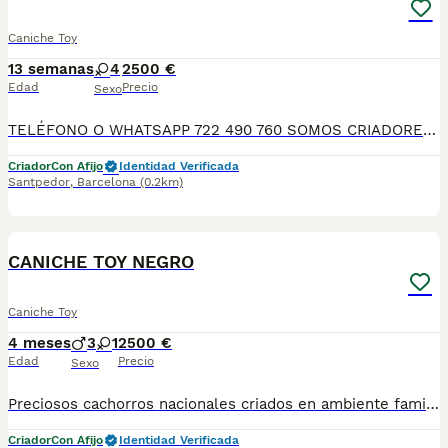
Caniche Toy
13 semanas
4
2500 €
Edad
Precio
Sexo
TELÉFONO O WHATSAPP 722 490 760 SOMOS CRIADORES DIRECTOS SIN INTERMEDIARIOS! MÁS DE 20 AÑOS EN EL SECTOR NOS AVALAN, VALORANDO TANTO LA CRIA RESPONSABLE COMO TAMBIÉN LA SELECCIÓN PARA MEJORAR LA RAZA DURANTE TODOS ESTOS AÑOS. NUESTROS CACHORROS SE ENTREGAN PREVIAMENTE REVISADOS POR NUESTRO VETERINARIO PROFESIONAL Y BAJO LOS MAS ESTRICTOS CONTROLES DE SALUD, HACEMOS HINCAPIÉ EN SU SOCIABILIZACIÓN PARA SU CORRECTO DESARROLLO NEUROLOGICO! Y OS ASESORAMOS ANTES DURANTE Y DESPUES DE LA ENTREGA PARA QUE TODO SEA LO MAS AFABLE Y FACIL POSIBLE DURANTE LA ADAPTACION! NUESTROS BEBES SE ENTREGAN A PARTIR DE LOS DOS MESES CON SUS VACUNAS AL DIA, DESPARASITADOS Y CON GARANTIAS DE SALUD, MICROCHIP Y CARTILLA DE VACUNACION! SI BUSCAS UN COMPAÑERO SANO Y EQUILIBRADO ESTE ES EL LUGAR, TE ASESORAREMOS DURANTE TODO EL PROCESO NO DUDES EN CONSULTAR POR NUESTROS PEQUES AL 722 490 760
Criador
Con Afijo
Identidad Verificada
Santpedor
,
Barcelona
(0.2km)
4
CANICHE TOY NEGRO
Caniche Toy
4 meses
3
1
2500 €
Edad
Precio
Sexo
Preciosos cachorros nacionales criados en ambiente familiar disponibles de raza caniche . Se entregan con su carnet de primo vacunación, las vacunas correspondientes a su edad, desparasitados interna y externamente, con microchip implantado. Se realiza un contrato en el que incluye garantía vírica de 15 días y una garantía congénita de un año desde el día de la entrega del cachorro. Nos comprometemos 100% con la salud de nuestros pequeños. Núcleo zoológico B2500604. Para más información/imagenes o consultas sin compromiso al número de teléfono 722788399 o al 932514529.
Criador
Con Afijo
Identidad Verificada