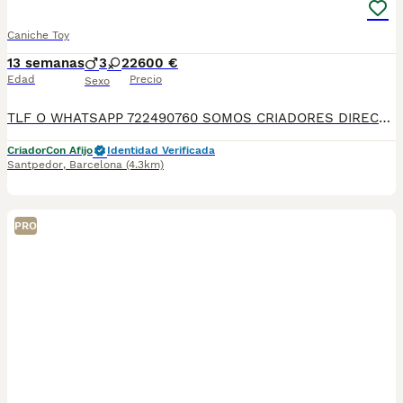
Caniche Toy
13 semanas
3
2
2600 €
Edad
Precio
Sexo
TLF O WHATSAPP 722490760 SOMOS CRIADORES DIRECTOS. DEDICACIÓN, SELECCIÓN, Y BIENESTAR NOS DEFINEN DURANTE MÁS DE 20 AÑOS. NUESTROS BEBÉS NACEN Y SE CRÍAN EN NUESTRO CENTRO GARANTIZANDO ASÍ SU CORRECTA SOCIABILIZACION DESARROLLO NEUROLOGICO, CARÁCTER PERSONALIDAD Y SALUD. SE ENTREGAN A PARTIR DE LOS DOS MESES CON SU PLAN CORRESPONDIENTE POR EDAD DE VACUNACIÓN, DESPARASITADOS INTERNA Y EXTERNAMENTE CON SU MICROCHIP IMPLANTADO Y DADO DE ALTA EN EL ANICOM, CONTRATO DE COMPRA CON GARANTÍAS VÍRICAS DE 15 DÍAS, Y CONGÉNITAS DONDE GARANTIZAMOS SU CORRECTO DESARROLLO. ENVIAMOS A TODA ESPAÑA MEDIANTE TRANSPORTE PRIVADO PARA QUE SEA CONFORTABLE Y SUPERVISADO HASTA EL INSTANTE DE LLEGAR A CASA. PRECIOS Y FOTOS REALES!!! SI BUSCAS UN COMPAÑERO SANO Y EQUILIBRADO ESTE ES EL LUGAR! TE ASESORAREMOS ANTES DURANTE Y DESPUÉS DE LA ENTREGA PARA QUE TODO SEA LO MAS AFABLE Y FACIL POSIBLE DURANTE LA ADAPTACION! NO DUDES EN CONSULTAR POR NUESTROS PEQUES AL 722 490 760
Criador
Con Afijo
Identidad Verificada
Santpedor
,
Barcelona
(4.3km)
PRO