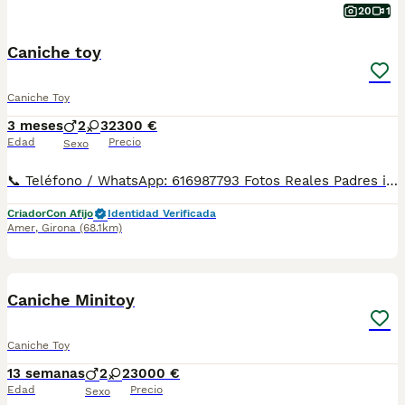
20
1
Caniche toy
Caniche Toy
3 meses
2
3
2300 €
Edad
Precio
Sexo
📞 Teléfono / WhatsApp: 616987793 Fotos Reales Padres importados directamente de China Los cachorros nacieron en nuestro criadero de Girona . Para familia muy exigentes. 🐶Disponible cachorrito de CANICHE macho y hembra de linea asiatica, se caracteriza por una estética tipo "peluche" o "muñeca", destacando por ojos muy grandes, negros y redondos, un hocico más chato y corto, y orejas de inserción más alta. Se entrega con todas las garantías: ✔ Vacunas correspondientes a su edad ✔ Desparasitaciones al día ✔ Factura legal ✔ Contrato de compra-venta ✔ Procedente de centro autorizado con núcleo zoológico 👨‍👩‍👧‍👦 Criado con atención diaria y acostumbrado al contacto humano. 🏡 Visitas disponibles de lunes a domingo con cita previa, para que puedas conocer a los cachorros y ver dónde se crían. 🚚 Envíos disponibles a toda España. Los precios pueden variar según la edad , sexo , color ,tamaño ,mas iva .
Criador
Con Afijo
Identidad Verificada
Amer
,
Girona
(68.1km)
11
Caniche Minitoy
Caniche Toy
13 semanas
2
2
3000 €
Edad
Precio
Sexo