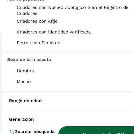
Edad
Precio
Sexo
Criadores con Núcleo Zoológico o en el Registro de
Criadores
Cachorritos de caniche toy en oferta por tener 5 meses se entrega totalmente .vacunado y desparasitado con microchip
Criadores con Afijo
Criador
Identidad Verificada
Mataró
,
Criadores con identidad verificada
Barcelona
(57km)
12
Perros con Pedigree
BOOST
Caniches toy
Sexo de la mascota
Caniche Toy
Hembra
10 semanas
2
1400 €
Macho
Edad
Precio
Sexo
Dos marchitos vacunados y desparasitado y con microchip de color rojo se entregan con contrato de compra y venta y garantías viricas
Rango de edad
Criador
Identidad Verificada
Mataró
,
Barcelona
(57km)
Generación
9
Guardar búsqueda
BOOST