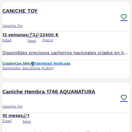
CANICHE TOY
Caniche Toy
13 semanas
3
2
2400 €
Edad
Precio
Sexo
Disponibles preciosos cachorros nacionales criados en nuestras instalaciones, en un ambiente familiar y responsable. Nuestros cachorros se entregan con cartilla de primera vacunación, vacunas correspondientes a su edad, desparasitados interna y externamente, y con microchip implantado y dado de alta. Además, realizamos un contrato de garantía que incluye: • Garantía vírica de 15 días. • Garantía congénita de 1 año. Desde la fecha de entrega del cachorro. Nos comprometemos al 100% con la salud, el bienestar y el cuidado de nuestros pequeños. Disponemos de Núcleo Zoológico Para más información, imágenes o cualquier consulta sin compromiso, pueden contactar con nosotros en los teléfonos: CRISTINA 📞 722 788 399 📞 932 514 529
Criador
Con Afijo
Identidad Verificada
Santpedor
,
Barcelona
(4.3km)
9
Caniche Hembra 1746 AQUANATURA
Caniche Toy
10 meses
1
Edad
Sexo