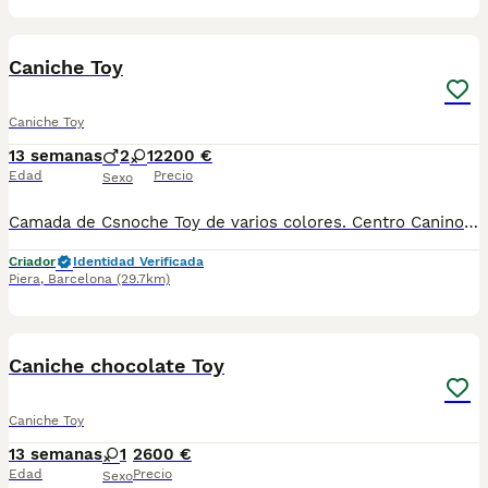
10
3
Caniche Toy
Caniche Toy
13 semanas
2
1
2200 €
Edad
Precio
Sexo
Camada de Csnoche Toy de varios colores. Centro Canino Vallbonica es mucho más que un centro de cría , es una familia comprometida con el bienestar animal y la cria responsable, siendo Criadores directos, sin intermediarios, con más de 20 años de experiencia. Apostamos por la cría responsable y una cuidada selección por ello todos nuestros bebés nacen y se crían en nuestras instalaciones , asegurando así un correcto desarrollo y una magnífica socialización, consiguiendo en cada ejemplar un carácter juguetón y extrovertido algo primordial para su adaptación como un miembro más en tu familia . Se entregan con el carnet de vacunas con el plan correspondiente a su edad , desparasitados y microchip implantado y activado en registro de Anicom. Facilitamos junto al cachorro contrato de compra con garantías víricas de 15 días y congénitas de 1 año . Contamos con un gran equipo de profesionales entre los que se encuentran educadores, auxiliares y Veterinarios ofreciendo los controles sanitarios necesarios así como continua vigilancia asegurando su bienestar . Hacemos envíos a toda España con empresa de transporte privado, proporcionando un viaje confortable y ofreciendo las atenciones necesarias a nuestros bebés . Si estás interesado en alguno de nuestros ejemplares solicita información sin compromiso al 722269698 . También atendemos vía WhatsApp . PRECIO REAL ( incluye el IVA) .
Criador
Identidad Verificada
Piera
,
Barcelona
(29.7km)
7
Caniche chocolate Toy
Caniche Toy
13 semanas
1
2600 €
Edad
Precio
Sexo