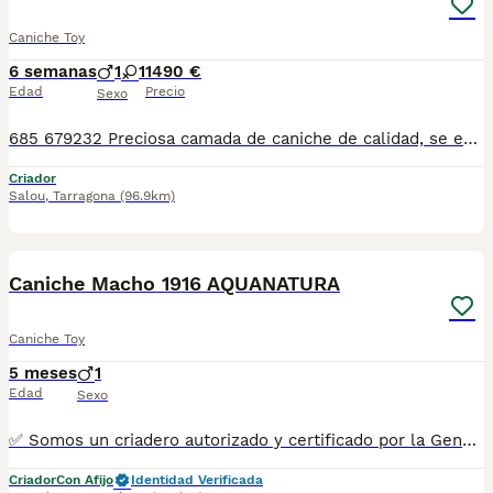
Caniche Toy
6 semanas
1
1
1490 €
Edad
Precio
Sexo
685 679232 Preciosa camada de caniche de calidad, se entregan con minimo de dos meses y medio de edad y sus vacunas correspondientes, desparasitados interna y externamente, pasaporte y microchip, contrato de garantia de salud. preferiblemente recogida en mano pero también podemos entregar en toda España mediante transporte de alta calidad preparado para animales y con chofer particular con posibilidad de pago contra reembolso Llámanos o háblanos por whats app, Teléfono 685 679 232
Criador
Salou
,
Tarragona
(96.9km)
8
1
Caniche Macho 1916 AQUANATURA
Caniche Toy
5 meses
1
Edad
Sexo
✅ Somos un criadero autorizado y certificado por la Generalitat de Catalunya bajo el número de Núcleo Zoológico G25/00314. PARA MÁS INFORMACIÓN: ☎️ 933095977 📱 685878504 / 674320847 🐶 Programa una visita para conocerlos 💻 Más fotos y vídeos en nuestra web www.aquanatura.es 🚙 Hacemos envíos 📌 Calle Roger de Flor 45, muy cerca del Arc de Triomf de Barcelona, de Lunes a Sábados. Se entregan con sus vacunas, desparasitados interna y externamente, con microchip y su registro, cartilla sanitaria y contrato de garantías, documentación legal y factura. AQUANATURA
Criador
Con Afijo
Identidad Verificada