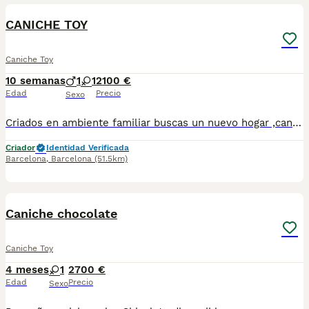
CANICHE TOY
Caniche Toy
10 semanas
1
1
2100 €
Edad
Precio
Sexo
Criados en ambiente familiar buscas un nuevo hogar ,caniche toy color muy definido,socializados y de buen carácter ,los entregamos vacunados desparasitados chip y cartilla sanitaria , si vienes podrás ver a los padres todos de pura raza, escríbenos al WhatsApp 617885222
Criador
Identidad Verificada
Barcelona
,
Barcelona
(51.5km)
6
1
Caniche chocolate
Caniche Toy
4 meses
1
2700 €
Edad
Precio
Sexo