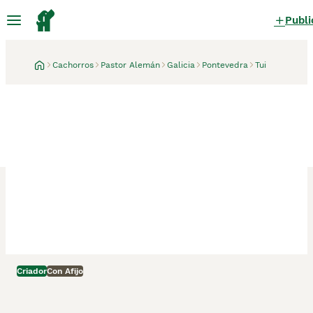
Publi
Cachorros
Pastor Alemán
Galicia
Pontevedra
Tui
Criador
Con Afijo
Tui, Pontevedra
1 mes
CACHORROS PASTOR