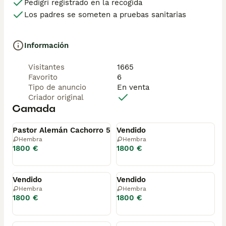
Pedigrí registrado en la recogida
Los padres se someten a pruebas sanitarias
Información
Visitantes
1665
Favorito
6
Tipo de anuncio
En venta
Criador original
Camada
Disponible
Disponible
Pastor Alemán Cachorro 5
Vendido
Hembra
Hembra
1800 €
1800 €
Disponible
Disponible
Vendido
Vendido
Hembra
Hembra
1800 €
1800 €
Disponible
Disponible