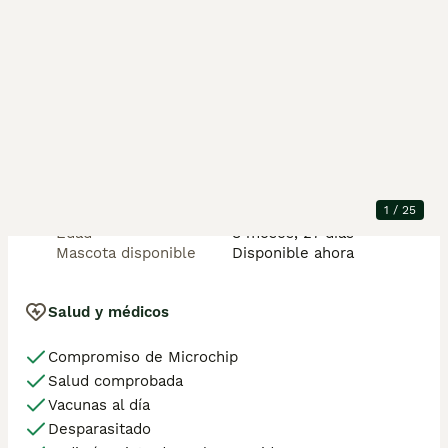
pedigrees padres etc... 
ID del anuncio
:
bNP93yXu9
Detalles de la camada
Ubicación
Tui, Pontevedra
Ejemplares en la
2 macho / 4 hembra
camada
Raza
Pastor Alemán
1
/
25
Generación
P
Edad
8 meses, 27 días
Mascota disponible
Disponible ahora
Salud y médicos
Compromiso de Microchip
Salud comprobada
Vacunas al día
Desparasitado