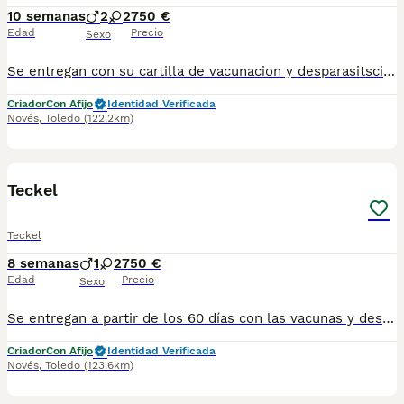
10 semanas
2
2
750 €
Edad
Precio
Sexo
Se entregan con su cartilla de vacunacion y desparasitsciones correspondiente a su edad Para más información escribanos al 698979889 las fotos no se corresponden a los cachorros ya que son muy pequeños aun pero escribanos y le mandamos las fotos de ellos actualemente
Criador
Con Afijo
Identidad Verificada
Novés
,
Toledo
(122.2km)
3
Teckel
Teckel
8 semanas
1
2
750 €
Edad
Precio
Sexo
Se entregan a partir de los 60 días con las vacunas y desparasitaciones correspondiente a su edad Las fotos no corresponde con los cachorros llámenos y le mandamos las actuales Escribanos al 698979889
Criador
Con Afijo
Identidad Verificada
Novés
,
Toledo
(123.6km)
1