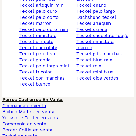
teckel arlequin mini
teckel enano
teckel pelo duro
teckel pelo largo
teckel pelo corto
dachshund teckel
teckel marron
teckel arlequin
teckel pelo duro mini
teckel canela
teckel miniatura
teckel chocolate fuego
teckel sin pelo
teckel miniatura
teckel chocolate
marron
teckel pelo liso
teckel gris manchas
teckel grande
teckel blue mini
teckel pelo largo mini
teckel rojo
teckel tricolor
teckel mini blue
teckel con manchas
teckel ojos verdes
teckel blanco
Perros Cachorros En Venta
Chihuahua en venta
Bichón Maltés en venta
Yorkshire Terrier en venta
Pomerania en venta
Border Collie en venta