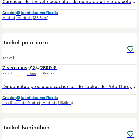
Camadas de teckel nacionales disponibles en varios colores y tonalidades. Machos y hembras. Criadores responsables y familiares. Se entregan a partir de 2 meses de edad y sus vacunas correspondientes, desparasitados. Todos los cachorros son descendientes de las mejores líneas nacionales. Se entregan en toda España con transporte de alta calidad preparado para animales, van en vehículo climatizado con chófer particular a cargo del comprador. Si tienes dudas o consultas sobre la raza, podemos resolver tus dudas por whats app ;) Abogamos por una cría nacional (no en países del este) en un ambiente familiar con personas con vocación en una cría ética y responsable, y que por encima de todo, aman a los animales Teléfono / Whats app: 641 92 23 90
Criador
Identidad Verificada
Madrid
,
Madrid
(136.8km)
1
PRO
Teckel pelo duro
Teckel
7 semanas
2
2
600 €
Edad
Precio
Sexo
Disponibles preciosos cachorros de Teckel de Pelo Duro, criados en ambiente familiar y acostumbrados al contacto diario. Muy sociables, cariñosos y con el carácter valiente y divertido que caracteriza a la raza. Procedentes de padres seleccionados por salud, morfología y temperamento. Cachorros equilibrados y perfectamente adaptados a la convivencia familiar. Se entregan con: ✔ Microchip ✔ Pasaporte veterinario ✔ Mínimo dos vacunas ✔ Desparasitaciones al día ✔ Contrato y asesoramiento El Teckel de Pelo Duro destaca por su inteligencia, personalidad y gran apego a sus propietarios. Una raza ideal tanto para compañía como para personas activas. Posibilidad de envío a toda España, incluidas Baleares y Canarias. Contactar por teléfono o WhatsApp para fotos, vídeos y disponibilidad.
Criador
Identidad Verificada
Las Rozas de Madrid
,
Madrid
(116.6km)
3
2
Teckel kaninchen