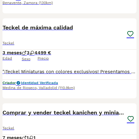
Benavente
,
Zamora
(130km)
5
Teckel de máxima calidad
Teckel
3 meses
3
4
499 €
Edad
Precio
Sexo
"¡Teckel Miniaturas con colores exclusivos! Presentamos a nuestros Teckel en versión mini, con tonos únicos y elegantes que no encontrarás en otro lugar. De máxima calidad, su porte es inconfundible y su carácter, encantador. ¡Hazte con uno de estos ejemplares exclusivos y vive la experiencia Teckel Miniatura!" Precios y fotos reales Precios en las fotos LOS ARLEQUINES SON A 700E
Criador
Identidad Verificada
Medina de Rioseco
,
Valladolid
(110.9km)
1
2
Comprar y vender teckel kanichen y miniatura
Teckel
7 meses
1
1