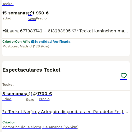
Teckel
15 semanas
1
950 €
Edad
Precio
Sexo
📲Laura 677983742 - 613283995 🤍*Teckel kaninchen macho negro fuego*🤍 ¿Buscas un nuevo compañero para tu hogar? ❤️ Tenemos preciosos cachorros listos para encontrar una familia responsable. ✅ Vacunados ✅ Desparasitados ✅ Cartilla sanitaria ✅ Garantías incluidas ✅ Máxima atención y cuidado Se hacen envíos a toda España: Andalucía: Almería, Cádiz, Córdoba, Granada, Huelva, Jaén, Málaga, Sevilla.Aragón: Huesca, Teruel, Zaragoza.Asturias: Oviedo.Baleares: Palma.Canarias: Las Palmas de Gran Canaria, Santa Cruz de Tenerife.Cantabria: Santander.Castilla-La Mancha: Albacete, Ciudad Real, Cuenca, Guadalajara, Toledo.Castilla y León: Ávila, Burgos, León, Palencia, Salamanca, Segovia, Soria, Valladolid, Zamora.Cataluña: Barcelona, Gerona (Girona), Lérida (Lleida), Tarragona.Comunidad Valenciana: Alicante, Castellón de la Plana, Valencia.Extremadura: Badajoz, Cáceres.Galicia: La Coruña (A Coruña), Lugo, Orense (Ourense), Pontevedra.La Rioja: Logroño.Madrid: Madrid.Murcia: Murcia.Navarra: Pamplona.País Vasco: Bilbao (Vizcaya), San Sebastián (Guipúzcoa), Vitoria (Álava). 🐾 Cachorros sanos, sociables y criados con mucho cariño. 📲 ¡Pregunta sin compromiso por disponibilidad, fotos y precios por mensaje privado!
Criador
Con Afijo
Identidad Verificada
Móstoles
,
Madrid
(128.9km)
5
1
Espectaculares Teckel
Teckel
5 semanas
1
1
700 €
Edad
Precio
Sexo
🐾 Teckel Negro y Arlequín disponibles en Peludetes🐾 ¡Los pequeños más simpáticos ya te están esperando! ❤️ ✔️ Criados con mucho cariño y socializados desde pequeños. ✔️ Se entregan vacunados, desparasitados, con microchip y cartilla veterinaria. ✔️ Garantía sanitaria y asesoramiento antes y después de la entrega. El Teckel es un compañero alegre, inteligente y muy cariñoso, ideal para familias y para quienes buscan un perro fiel y divertido. 📍 Peludetes Salamanca 📲 Escríbenos por WhatsApp para más información, fotos, vídeos y disponibilidad.
Criador
Membribe de la Sierra
,
Salamanca
(55.5km)