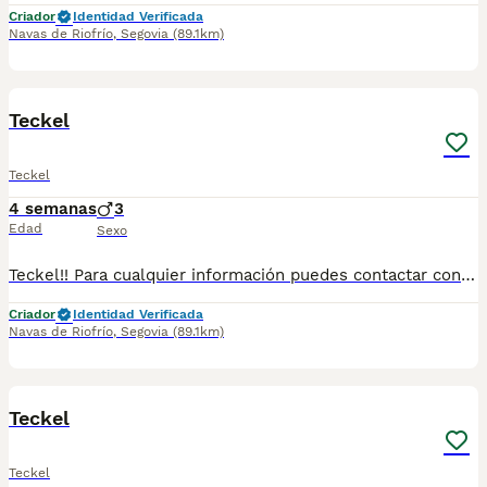
Criador
Identidad Verificada
Navas de Riofrío
,
Segovia
(89.1km)
1
1
Teckel
Teckel
4 semanas
3
Edad
Sexo
Teckel!! Para cualquier información puedes contactar conmigo en el 632 109 444 tanto llamada como vía WhatsApp.
Criador
Identidad Verificada
Navas de Riofrío
,
Segovia
(89.1km)
10
Teckel
Teckel