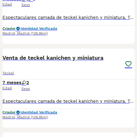
Edad
Sexo
Espectaculares camada de teckel kanichen y miniatura. Todos los cachorritos se entregan con unos dos meses y medio de edad y sus vacunas correspondientes, desparasitados interna y externamente, con certificado de salud, y garantía tanto por enfermedad vírica como congénito genética. Posibilidad de entregar en toda España mediante transporte propio preparado para animales y con chofer privado. Los precios pueden variar según las características y morfología de cada cachorro. Añádenos al whats app o llámanos, y encantados atenderemos todas tus dudas y consultas. Teléfono / Whats app: 641 92 23 90
Criador
Identidad Verificada
Madrid
,
Madrid
(136.8km)
2
1
Venta de teckel kanichen y miniatura
Teckel
7 meses
2
Edad
Sexo
Espectaculares camada de teckel kanichen y miniatura. Todos los cachorritos se entregan con unos dos meses y medio de edad y sus vacunas correspondientes, desparasitados interna y externamente, con certificado de salud, y garantía tanto por enfermedad vírica como congénito genética. Posibilidad de entregar en toda España mediante transporte propio preparado para animales y con chofer privado. Los precios pueden variar según las características y morfología de cada cachorro. Añádenos al whats app o llámanos, y encantados atenderemos todas tus dudas y consultas. Teléfono / Whats app: 641 92 23 90
Criador
Identidad Verificada
Madrid
,
Madrid
(136.8km)
2