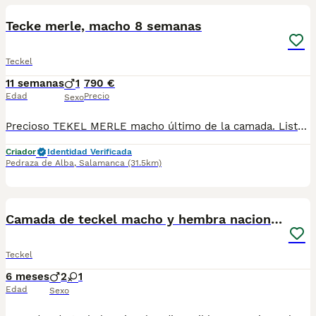
Tecke merle, macho 8 semanas
Teckel
11 semanas
1
790 €
Edad
Precio
Sexo
Precioso TEKEL MERLE macho último de la camada. Listo para entregar a su nueva familia. Con toda la documentación del animal y revisado por veterinarios. Interesados contactar con el 655 268 766
Criador
Identidad Verificada
Pedraza de Alba
,
Salamanca
(31.5km)
1
3
Camada de teckel macho y hembra nacionales
Teckel
6 meses
2
1
Edad
Sexo