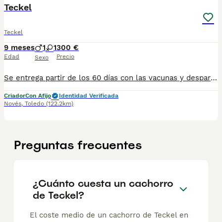
Teckel
Teckel
9 meses
1
1
300 €
Edad
Precio
Sexo
Se entrega partir de los 60 días con las vacunas y desparasitsciones correspondientes a su edad. 698979889 para más información En el precio n es incluido el iva
Criador
Con Afijo
Identidad Verificada
Novés
,
Toledo
(122.2km)
Preguntas frecuentes
¿Cuánto cuesta un cachorro
de Teckel?
El coste medio de un cachorro de Teckel en