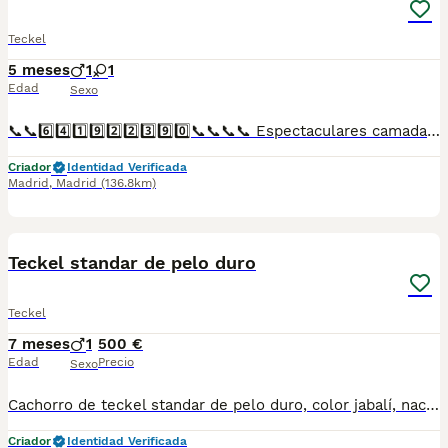
Teckel
5 meses
1
1
Edad
Sexo
📞📞6️⃣4️⃣1️⃣9️⃣2️⃣2️⃣3️⃣9️⃣0️⃣📞📞📞📞 Espectaculares camadas de perritos de Teckel miniatura y kanichen descendientes de las mejores líneas de sangre. Disponibles tanto hembras como machos. Las camadas están bajo supervisión veterinaria desde su nacimiento hasta que son entregadas a su nueva familia. Criados por un equipo de profesionales y mejores personas que, con más de 20 años de experiencia , cuidan a los animales por vocación, aplicando una cría ética y responsable para que cada cachorro se desarrolle con la mejor salud y con un buen temperamento. Todos los cachorritos se entregan con unos dos meses y medio de edad y sus vacunas correspondientes, desparasitados interna y externamente, con certificado de salud, y garantía tanto por enfermedad vírica como congénito genética. Posibilidad de entregar en toda España mediante transporte propio preparado para animales y con chofer privado. Los precios pueden variar según las características y morfología de cada cachorro. Añádenos al whats app o llámanos, y encantados atenderemos todas tus dudas y consultas. Teléfono / Whats app: 641 92 23 90
Criador
Identidad Verificada
Madrid
,
Madrid
(136.8km)
2
Teckel standar de pelo duro
Teckel
7 meses
1
500 €
Edad
Precio
Sexo
Cachorro de teckel standar de pelo duro, color jabalí, nacido el día 1 de enero. Excelente morfología y carácter, criados en un ambiente muy familiar. Para más información por privado o al 628268482
Criador
Identidad Verificada