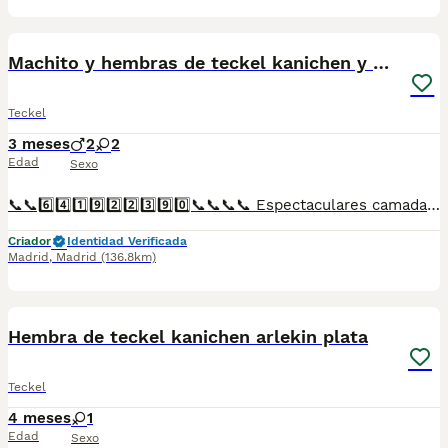
1
4
Machito y hembras de teckel kanichen y miniatura
Teckel
3 meses
2
2
Edad
Sexo
📞📞6️⃣4️⃣1️⃣9️⃣2️⃣2️⃣3️⃣9️⃣0️⃣📞📞📞📞 Espectaculares camadas de perritos de teckel miniatura y kanichén nacionales descendientes de las mejores líneas de sangre. Disponibles tanto hembras como machos. Las camadas están bajo supervisión veterinaria desde su nacimiento hasta que son entregadas a su nueva familia. Criados por un equipo de profesionales y mejores personas que, con más de 20 años de experiencia , cuidan a los animales por vocación, aplicando una cría ética y responsable para que cada cachorro se desarrolle con la mejor salud y con un buen temperamento. Todos los cachorritos se entregan con unos dos meses y medio de edad y sus vacunas correspondientes, desparasitados interna y externamente, con certificado de salud, y garantía tanto por enfermedad vírica como congénito genética. Posibilidad de entregar en toda España mediante transporte propio preparado para animales y con chofer privado. Los precios pueden variar según las características y morfología de cada cachorro. Añádenos al whats app o llámanos, y encantados atenderemos todas tus dudas y consultas. Teléfono / Whats app: 641 92 23 90
Criador
Identidad Verificada
Madrid
,
Madrid
(136.8km)
4
Hembra de teckel kanichen arlekin plata
Teckel
4 meses
1
Edad
Sexo