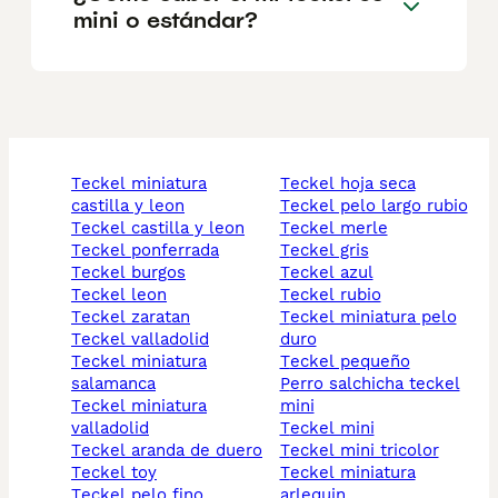
mini o estándar?
teckel miniatura
teckel hoja seca
castilla y leon
teckel pelo largo rubio
teckel castilla y leon
teckel merle
teckel ponferrada
teckel gris
teckel burgos
teckel azul
teckel leon
teckel rubio
teckel zaratan
teckel miniatura pelo
teckel valladolid
duro
teckel miniatura
teckel pequeño
salamanca
perro salchicha teckel
teckel miniatura
mini
valladolid
teckel mini
teckel aranda de duero
teckel mini tricolor
teckel toy
teckel miniatura
teckel pelo fino
arlequin