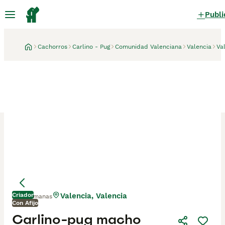
Publi
Cachorros
Carlino - Pug
Comunidad Valenciana
Valencia
Va
Criador
Valencia, Valencia
2 semanas
Con Afijo
Carlino-pug macho