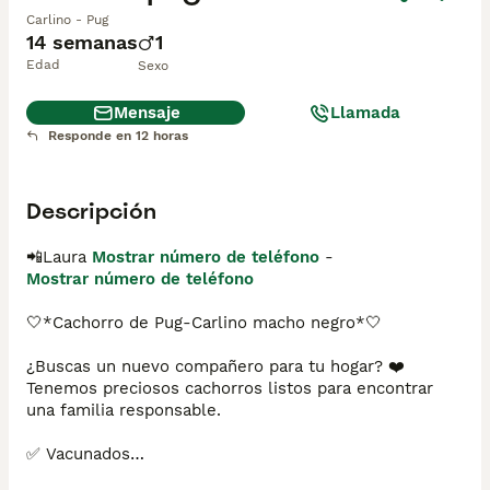
Carlino - Pug
14 semanas
1
Edad
Sexo
Mensaje
Llamada
Responde en 12 horas
Descripción
📲Laura 
Mostrar número de teléfono
 - 
Mostrar número de teléfono
🤍*Cachorro de Pug-Carlino macho negro*🤍

¿Buscas un nuevo compañero para tu hogar? ❤️ 
Tenemos preciosos cachorros listos para encontrar 
una familia responsable.

✅ Vacunados

✅ Desparasitados
