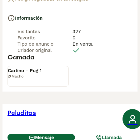
cariño.

Información
📲 ¡Pregunta sin compromiso por disponibilidad, fotos 
y precios por mensaje privado!
Visitantes
327
Favorito
0
Tipo de anuncio
En venta
Criador original
Camada
Disponible
Carlino - Pug 1
Macho
Peluditos
Mensaje
Llamada