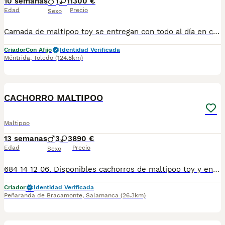
10 semanas
1
1
1300 €
Edad
Precio
Sexo
Camada de maltipoo toy se entregan con todo al día en cuanto a vacunación, desparasitación interna y externa, microchip y pasaporte con procedencia lícita de centro canino profesional. Revisión veterinaria. Nos dedicamos profesionalmente al mundo del cachorro desde hace más de 17 años ,centro canino del Valle caprice, es nuestro nombre , criadores profesionales , residencia canina y veterinarios, que mejor sitio para adquirir tu nuevo miembro familiar. Núcleo de cria ES450990000078 Pueden encontrarnos de igual modo en la pagina oficial de la canina de España como uno de los pocos criadores recomendados y registrados , www.rsce.es Los precios son desde más IVA según cachorro, camada y época. Pregunten disponibilidad y precios Pregunten sin compromiso , y le damos cita para venir a ver a los peques a nuestro centro canino, pueden ver nuestras referencias como mejor criadero en Google , y redes sociales así como en nuestra web Web www.delvallecaprice.com
Criador
Con Afijo
Identidad Verificada
Méntrida
,
Toledo
(124.8km)
1
CACHORRO MALTIPOO
Maltipoo
13 semanas
3
3
890 €
Edad
Precio
Sexo
684 14 12 06. Disponibles cachorros de maltipoo toy y enano en color apricot, 100% puros, con su certificado de pureza. Cachorros nacionales, criados en ambiente familiar, con mas de 15 años de experiencia. Calidad excelente, muy buen carácter y una perfecta morfología. Se entregan vacunados, desparasitados, con cartilla sanitaria, chip, pasaporte, contrato de compraventa y garantías víricas y congénitas por escrito. No busques más, ponte en contacto con nosotros a través de WhatsApp o llamadas en el 684 14 12 06 o encuéntranos en Instagram en @mascotas_ops
Criador
Identidad Verificada
Peñaranda de Bracamonte
,
Salamanca
(26.3km)
2