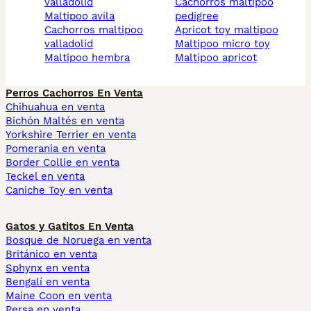
valladolid
cachorros maltipoo
maltipoo avila
pedigree
cachorros maltipoo
apricot toy maltipoo
valladolid
maltipoo micro toy
maltipoo hembra
maltipoo apricot
Perros Cachorros En Venta
Chihuahua en venta
Bichón Maltés en venta
Yorkshire Terrier en venta
Pomerania en venta
Border Collie en venta
Teckel en venta
Caniche Toy en venta
Gatos y Gatitos En Venta
Bosque de Noruega en venta
Británico en venta
Sphynx en venta
Bengalí en venta
Maine Coon en venta
Persa en venta