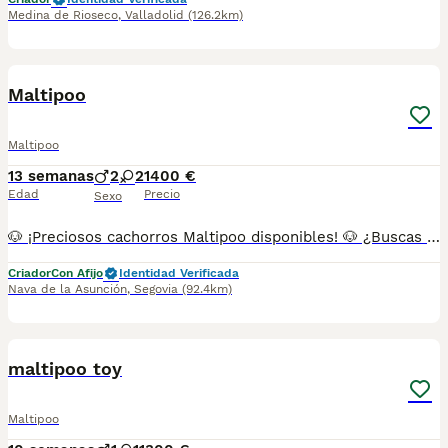
Medina de Rioseco
,
Valladolid
(126.2km)
1
Maltipoo
Maltipoo
13 semanas
2
2
1400 €
Edad
Precio
Sexo
🐶 ¡Preciosos cachorros Maltipoo disponibles! 🐶 ¿Buscas un cachorro Maltipoo sano, cariñoso y criado con mucho amor? Somos un criadero familiar y nuestros pequeños crecen en un entorno lleno de cuidados y atención para garantizar su bienestar desde el primer día. ✨ Disponemos de hembras y machos. Puedes venir a conocer a los cachorros en persona o, si lo prefieres, realizar una videollamada para verlos y resolver todas tus dudas con total confianza. Todos nuestros cachorros se entregan con: ✔️ Vacunas correspondientes a su edad. ✔️ Desparasitación interna y externa. ✔️ Cartilla sanitaria. ✔️ Revisión veterinaria. ✔️ Pasaporte. ✔️ Microchip. ✔️ Contrato con garantías. 🚚 Realizamos entregas en toda la Península, incluyendo: 📍 Galicia: A Coruña, Lugo, Ourense y Pontevedra. 📍 Cantabria: Santander y resto de la comunidad. 📍 País Vasco: Bilbao, San Sebastián y Vitoria-Gasteiz. 📍 Cataluña: Barcelona, Tarragona, Girona y Lleida. 📍 Aragón: Zaragoza y Huesca. 📍 Comunidad Valenciana: Valencia, Alicante y Castellón. 📍 Castilla-La Mancha: Toledo, Ciudad Real, Albacete, Cuenca y Guadalajara. 📍 Castilla y León: Valladolid, Burgos, León, Salamanca, Ávila, Segovia, Soria, Palencia y Zamora. 📍 Región de Murcia: Murcia y Cartagena. 📍 Andalucía: Sevilla, Málaga, Córdoba, Granada, Cádiz, Jaén, Almería y Huelva. 📸 Te enviaremos fotos y vídeos actualizados para que conozcas a tu cachorro antes de su llegada. 💬 Estaremos encantados de responder cualquier consulta y ayudarte a encontrar el compañero perfecto para tu familia. 📞 Teléfono y WhatsApp: 663 736 099 👩 Pregunta por Carla. 🕘 Atendemos de lunes a domingo. ❤️ Tu nuevo mejor amigo te está esperando. ¡Contáctanos sin compromiso!
Criador
Con Afijo
Identidad Verificada
Nava de la Asunción
,
Segovia
(92.4km)
1
maltipoo toy
Maltipoo