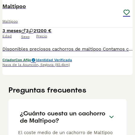
Maltipoo
Maltipoo
3 meses
3
2
1200 €
Edad
Precio
Sexo
Disponibles preciosos cachorros de maltipoo Contamos con hembras y machos. Somos un criadero familiar y te ofrecemos la posibilidad de venir a conocer a los cachorros en persona o mediante videollamada. Entregamos a los cachorros con todo en regla: • Vacunas correspondientes a su edad • Desparasitación interna y externa • Cartilla sanitaria • Revisión veterinaria • Pasaporte • Microchip • Contrato de adopción con garantías Realizamos entregas en toda la península, incluyendo: Galicia, Cantabria, País Vasco, Barcelona, Zaragoza, Huesca, Valencia, Castilla-La Mancha, Castilla y León, , Murcia y Andalucía. Para cualquier consulta o para recibir fotos y vídeos de los cachorros, no dudes en contactarnos. También puedes ver más en nuestro perfil: [@cachorrospippiespremium]. 📞 Teléfono y WhatsApp: 663 736 099 Atendemos de lunes a domingo. Preguntar por Carla. ¡Estaremos encantados de ayudarte!
Criador
Con Afijo
Identidad Verificada
Nava de la Asunción
,
Segovia
(92.4km)
Preguntas frecuentes
¿Cuánto cuesta un cachorro
de Maltipoo?
El coste medio de un cachorro de Maltipoo