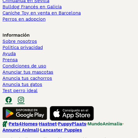
Chihuahua en Sevilla
Bulldog Francés en Galicia
Caniche Toy en venta en Barcelona
Perros en adopcion
Información
Sobre nosotros
Politica privacidad
Ayuda
Prensa
Condiciones de uso
Anunciar tus mascotas
Anuncia tus cachorros
Anuncia tus gatos
Test perro ideal
Pets4Homes
Hastnet
PuppyPlaats
MundoAnimalia
Annunci Animali
Lancaster Puppies