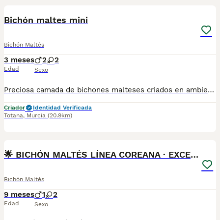
Bichón maltes mini
Bichón Maltés
3 meses
2
2
Edad
Sexo
Preciosa camada de bichones malteses criados en ambiente familiar con todas las vacunas y desparasitaciones al día. Se entrega con cartilla veterinaria y revisión veterinaria.
Criador
Identidad Verificada
Totana
,
Murcia
(20.9km)
1
1
🌟 BICHÓN MALTÉS LÍNEA COREANA · EXCELENCIA
Bichón Maltés
9 meses
1
2
Edad
Sexo