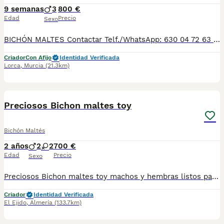
9 semanas
3
800 €
Edad
Precio
Sexo
BICHÓN MALTES Contactar Telf./WhatsApp: 630 04 72 63 / 614 20 54 71 / 687 10 74 96 Disponibles sin reservar: MACHITOS desde 800€* Se pueden ver previamente sin ningún compromiso. Si le interesa alguno/a lo puede reservar, ya que hasta primeros de agosto aproximadamente, no se podría entregar. Se entregan con su cartilla sanitaria, desparasitados y con las vacunas correspondientes a su edad. *El precio de los cachorros no incluyen envíos, si el cliente solicita ese servicio, el coste del mismo lo pagará directamente el cliente a la agencia del transporte.
Criador
Con Afijo
Identidad Verificada
Lorca
,
Murcia
(21.3km)
4
2
Preciosos Bichon maltes toy
Bichón Maltés
2 años
2
2
700 €
Edad
Precio
Sexo
Preciosos Bichon maltes toy machos y hembras listos para entregar. Se entregan vacunados desparasitados y revisión veterinaria. Pedigrí opcional. Interesados mando fotos 618645328
Criador
Identidad Verificada
El Ejido
,
Almería
(133.7km)
4