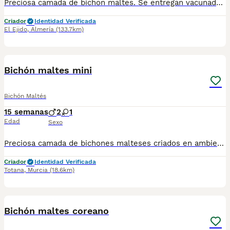
Preciosa camada de bichon maltes. Se entregan vacunados desparasitados y revisión veterinaria. Mandamos videos y fotos. Pueden venir a verlos. Llevamos a su casa. Más info 618645328
Criador
Identidad Verificada
El Ejido
,
Almería
(133.7km)
1
Bichón maltes mini
Bichón Maltés
15 semanas
2
1
Edad
Sexo
Preciosa camada de bichones malteses criados en ambiente familiar con todas las vacunas y desparasitaciones al día. Se entrega con cartilla veterinaria y revisión veterinaria. Más info 722440707
Criador
Identidad Verificada
Totana
,
Murcia
(18.6km)
1
Bichón maltes coreano