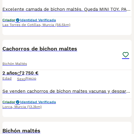
Excelente camada de bichon maltés. Queda MINI TOY. PARA RECOGER Hembra disponible Somos Criadores 613 633 421 Torresmurcia.com
Criador
Identidad Verificada
Las Torres de Cotillas
,
Murcia
(56.5km)
1
Cachorros de bichon maltes
Bichón Maltés
2 años
2
750 €
Edad
Precio
Sexo
Se venden cachorros de bichon maltes vacunas y desparasitados al día se pueden ver sin conpromiso mas información al tlf 627925438
Criador
Identidad Verificada
Lorca
,
Murcia
(13.3km)
9
Bichón maltés