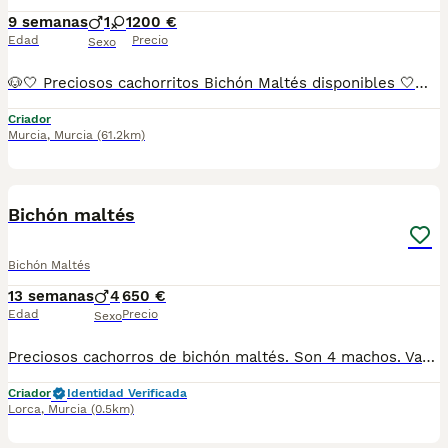
9 semanas
1
1
200 €
Edad
Precio
Sexo
🐶🤍 Preciosos cachorritos Bichón Maltés disponibles 🤍🐶 Nuestros adorables Bichón Maltés crecen en un ambiente familiar 🏡, rodeados de cariño, atención y los mejores cuidados desde sus primeros días de vida. Son cachorros muy sociables, juguetones y cariñosos, acostumbrados al contacto diario con personas y perfectamente adaptados a la vida en familia. 🥰 ✨ El Bichón Maltés es una raza conocida por su carácter dulce, su inteligencia y su precioso manto blanco. Son compañeros ideales para cualquier hogar gracias a su carácter alegre y afectuoso. 📋 Los cachorros se entregan con: ✅ Vacunas correspondientes a su edad ✅ Desparasitaciones al día ✅ Revisión veterinaria completa 🩺 ✅ Cartilla sanitaria ✅ Microchip incluido ✅ Contrato de garantía 📍 Puedes venir a conocerlos sin ningún compromiso. Estaremos encantados de enseñarte a nuestros pequeños y ayudarte a encontrar el compañero perfecto. 🐾 📸 Fotografías 100% reales de nuestros cachorros. No utilizamos imágenes de internet ni somos multicriadero. 🚚 Envíos disponibles a toda España mediante transporte especializado para mascotas. 📞 Información y reservas por teléfono o WhatsApp: RESERVA MÍNIMA 200€ 💖 Pequeños, elegantes y llenos de ternura. Nuestros Bichón Maltés están listos para encontrar una familia que les brinde todo el amor y los cuidados que merecen. 🐶🤍✨
Criador
Murcia
,
Murcia
(61.2km)
13
Bichón maltés
Bichón Maltés
13 semanas
4
650 €
Edad
Precio
Sexo
Preciosos cachorros de bichón maltés. Son 4 machos. Vacunas y desparasitaciones correspondientes a su edad. Se pueden ver sin compromiso. Se hacen envíos.
Criador
Identidad Verificada
Lorca
,
Murcia
(0.5km)
2