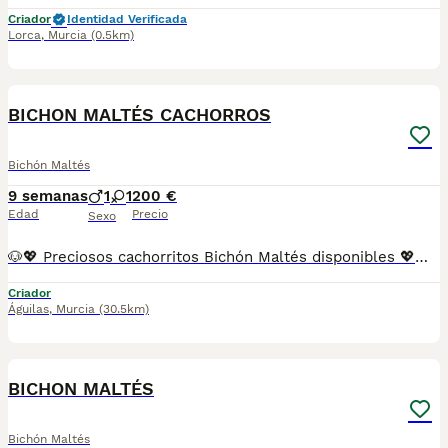
Criador
Identidad Verificada
Lorca
,
Murcia
(0.5km)
5
BICHON MALTÉS CACHORROS
Bichón Maltés
9 semanas
1
1
200 €
Edad
Precio
Sexo
🐶💖 Preciosos cachorritos Bichón Maltés disponibles 💖🐶 Nuestros pequeños crecen en un ambiente familiar, rodeados de cariño, cuidados y socialización desde sus primeros días de vida 🏡. Son cachorros alegres, cariñosos y muy apegados a las personas, ideales para quienes buscan un compañero fiel y lleno de amor. 🥰 El Bichón Maltés destaca por su carácter dulce, inteligente y sociable, además de ser una excelente compañía para familias, parejas o personas mayores. ❤️🐾 📋 Los cachorros se entregan con: ✅ Vacunas correspondientes a su edad ✅ Desparasitaciones al día ✅ Revisión veterinaria completa ✅ Cartilla sanitaria ✅ Contrato de garantía ✅ Microchip incluido 📍Puedes venir a conocerlos sin ningún compromiso. Nos encantará enseñarte a nuestros pequeños y resolver cualquier duda que tengas. 🐾 📸 Todas las fotografías son reales y corresponden a nuestros propios cachorros. No utilizamos imágenes de internet ni trabajamos como multicriadero. 🚚 Posibilidad de envío a cualquier punto de España mediante transporte especializado para mascotas. 📞 Información y reservas por teléfono o WhatsApp. 💶 Reserva mínima 200€. ✨ Cachorritos Bichón Maltés encantadores, sanos y muy bien socializados, listos para llenar tu hogar de alegría, compañía y muchísimo cariño. ✨
Criador
Águilas
,
Murcia
(30.5km)
4
BICHON MALTÉS
Bichón Maltés