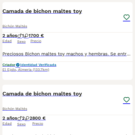
Camada de bichon maltes toy
Bichón Maltés
2 años
1
1
700 €
Edad
Precio
Sexo
Preciosos Bichon maltes toy machos y hembras. Se entregan vacunados y desparasitados revisados por veterinario. Interesados mando fotos y vídeos Más info 618645328
Criador
Identidad Verificada
El Ejido
,
Almería
(133.7km)
1
Camada de bichon maltes toy
Bichón Maltés
2 años
2
2
800 €
Edad
Precio
Sexo