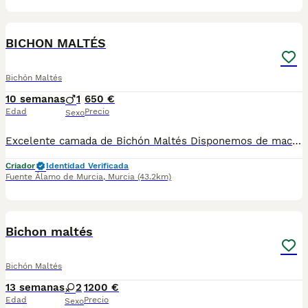
3
BICHON MALTÉS
Bichón Maltés
10 semanas
1
650 €
Edad
Precio
Sexo
Excelente camada de Bichón Maltés Disponemos de machos y hembras. Se entregan vacunados desparasitados y con su cartilla sanitaria.
Criador
Identidad Verificada
Fuente Álamo de Murcia
,
Murcia
(43.2km)
5
Bichon maltés
Bichón Maltés
13 semanas
2
1200 €
Edad
Precio
Sexo