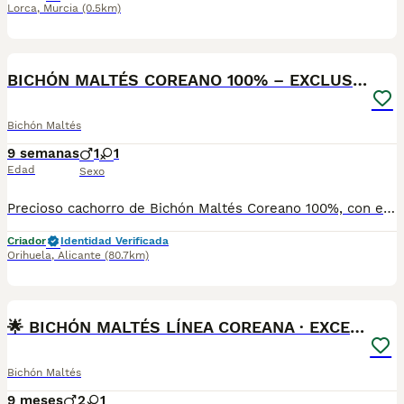
Lorca
,
Murcia
(0.5km)
3
BICHÓN MALTÉS COREANO 100% – EXCLUSIVA BELLEZA
Bichón Maltés
9 semanas
1
1
Edad
Sexo
Precioso cachorro de Bichón Maltés Coreano 100%, con excelente línea, tamaño compacto, pelo sedoso de color blanco puro y una expresión dulce que enamora. Criado en ambiente familiar, con todas las atenciones necesarias para garantizar su bienestar y sociabilización. ✔ Excelente carácter, cariñoso y juguetón. ✔ Ideal para compañía y vida familiar. ✔ Muy inteligente y fácil de educar. ✔ Revisado y cuidado con todo el cariño. ✔ Aspecto tipo "cara de bebé" característico del auténtico Maltés Coreano. Si buscas un compañero elegante, exclusivo y de gran calidad, esta es una oportunidad única. Para más información, fotos o vídeos, contacta sin compromiso.
Criador
Identidad Verificada
Orihuela
,
Alicante
(80.7km)
2
1
🌟 BICHÓN MALTÉS LÍNEA COREANA · EXCELENCIA
Bichón Maltés
9 meses
2
1