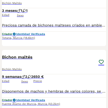
Bichón Maltés
3 meses
1
1
Edad
Sexo
Preciosa camada de bichones malteses criados en ambiente familiar con todas las vacunas y desparasitaciones al día. Se entrega con cartilla veterinaria y revisión veterinaria. Más info 722440707
Criador
Identidad Verificada
Totana
,
Murcia
(18.6km)
1
Bichon maltés
Bichón Maltés
9 semanas
2
2
650 €
Edad
Precio
Sexo
Disponemos de machos y hembras de varios colores, se entregan vacunados, desparasitados y con su cartilla sanitaria.
Criador
Identidad Verificada
Fuente Álamo de Murcia
,
Murcia
(43.2km)