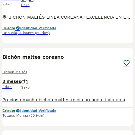
Edad
Sexo
🌟 BICHÓN MALTÉS LÍNEA COREANA · EXCELENCIA EN ESTADO PURO Presentamos una camada excepcional y muy limitada de Bichón Maltés línea coreana, seleccionada cuidadosamente para quienes buscan un ejemplar realmente superior, con genética refinada, temperamento equilibrado y una presencia inconfundible. Estos cachorros destacan por su rostro delicado tipo “muñeca”, orejitas pequeñas, ojos grandes y brillantes, y un pelaje blanco seda imposible de pasar por alto. Son perros que no solo enamoran por su belleza, sino también por su personalidad dulce, tranquila y extremadamente familiar. Cada cachorro nace y crece bajo un protocolo de crianza responsable, supervisión veterinaria constante y un entorno limpio, cálido y controlado. --- 💎 ATRIBUTOS DE CALIDAD SUPERIOR Línea coreana auténtica, muy exclusiva Tipología premium: tamaño pequeño, hueso fino y expresión definida Manto blanco puro, textura sedosa y uniforme Rasgos muy marcados: ojos grandes, trufa oscura, mirada tierna Carácter sereno, afectuoso y muy estable Estos peques representan la más alta calidad dentro de la raza. --- 🩺 PROTOCOLO SANITARIO PROFESIONAL Cada cachorro se entrega con: Desparasitación rigurosa Vacunación correspondiente a su edad Cartilla veterinaria oficial Revisión completa en clínica por veterinarios colegiados Acompañamiento y asesoramiento personalizado La tranquilidad y seguridad del comprador es una prioridad. --- 🚗 SERVICIO PARA CLIENTES EXIGENTES Entrega en clínica veterinaria física Envío seguro y organizado a toda España Visitas disponibles sin compromiso Atención detallada y profesional durante todo el proceso --- 🏆 DESTINADOS A FAMILIAS QUE BUSCAN LO MEJOR La camada está pensada para personas que valoran: Genética exclusiva Elegancia y distinción Temperamento equilibrado Trato serio, cercano y profesional Quedan muy pocas plazas de reserva. Si deseas un Bichón Maltés de nivel superior, con garantías y una crianza seria y responsable, esta camada es una oportunidad única y difícil de encontrar.
Criador
Identidad Verificada
Orihuela
,
Alicante
(80.7km)
1
Bichón maltes coreano
Bichón Maltés
3 meses
1
Edad
Sexo
Precioso macho bichón maltes mini coreano criado en ambiente familiar con todas las vacunas y desparasitaciones al día. Se entrega con cartilla veterinaria y revisión veterinaria. Más info WhatsApp al 722440707
Criador
Identidad Verificada
Totana
,
Murcia
(20.9km)
1