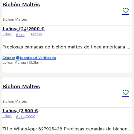
Bichón Maltés
Bichón Maltés
1 años
2
2
900 €
Edad
Precio
Sexo
Preciosas camadas de bichon maltes de linea americana y coreana, se entregan con minimo de dos meses y medio de edad y sus vacunas correspondientes, desparasitados interna y externamente, pasaporte y microchip, contrato de compra y garantia de salud. preferiblemente recogida en mano pero también podemos entregar en toda España mediante transporte de alta calidad preparado para animales y con chofer particular con posibilidad de pago contra reembolso Llámanos o háblanos por whats app.
Criador
Identidad Verificada
Lorca
,
Murcia
(13.3km)
1
Bichon Maltes
Bichón Maltés
1 años
3
800 €
Edad
Precio
Sexo
Tlf o WhatsApp: 627925438 Preciosas camadas de bichon maltes de linea americana y coreana, se entregan con minimo de dos meses y medio de edad y sus vacunas correspondientes, desparasitados interna y externamente, pasaporte y microchip, contrato de compra y garantia de salud. preferiblemente recogida en mano pero también podemos entregar en toda España mediante transporte de alta calidad preparado para animales y con chofer particular con posibilidad de pago contra reembolso Llámanos o háblanos por whats app.