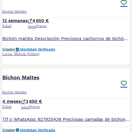
Bichón Maltés
13 semanas
4
650 €
Edad
Precio
Sexo
Bichón maltés Descripción Preciosos cachorros de bichón maltés. Son 4 machos. Vacunas y desparasitaciones correspondientes a su edad. Se pueden ver sin compromiso. Se hacen envíos.
Criador
Identidad Verificada
Lorca
,
Murcia
(0.5km)
1
Bichon Maltes
Bichón Maltés
4 meses
3
650 €
Edad
Precio
Sexo
Tlf o WhatsApp: 627925438 Preciosas camadas de bichon maltes de linea americana y coreana, se entregan con minimo de dos meses y medio de edad y sus vacunas correspondientes, desparasitados interna y externamente, pasaporte y microchip, contrato de compra y garantia de salud. preferiblemente recogida en mano pero también podemos entregar en toda España mediante transporte de alta calidad preparado para animales y con chofer particular con posibilidad de pago contra reembolso Llámanos o háblanos por whats app.
Criador
Identidad Verificada