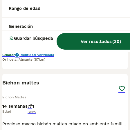
BICHÓN MALTÉS LÍNEA COREANA 100% – EXCLUSIVO ✨
Rango de edad
Bichón Maltés
Generación
8 meses
2
Edad
Sexo
Guardar búsqueda
Ver resultados
(
30
)
✨ BICHÓN MALTÉS Disponible precioso cachorro de Bichón Maltés auténtica línea coreana, seleccionado por su morfología mini, carita dulce tipo “muñeco”, pelo blanco sedoso y estructura compacta. Un ejemplar realmente especial para quienes buscan calidad superior y exclusividad. 🐶 Características destacadas • Línea coreana real 100% • Tamaño pequeño / mini • Hocico corto, ojos grandes y expresivos • Pelo abundante, liso y blanco puro • Carácter dulce, cariñoso y muy sociable 🩺 Se entrega con todo ✔️ Revisado por veterinario ✔️ Vacunas al día según edad ✔️ Desparasitación interna y externa ✔️ Microchip ✔️ Cartilla sanitaria ✔️ Criado en ambiente familiar, con máximos cuidados 🚚 Servicio de entrega disponible Posibilidad de envío seguro y autorizado para su comodidad (consultar condiciones). ⭐ Criadero selecto – calidad, seriedad y transparencia Trabajamos solo con ejemplares cuidadosamente seleccionados, priorizando salud, tipicidad y bienestar animal. 📞 Contacto Si desea más información, deje su número de teléfono y nos pondremos en contacto con usted sin compromiso.
Criador
Identidad Verificada
Orihuela
,
Alicante
(87km)
1
Bichon maltes
Bichón Maltés
14 semanas
1
Edad
Sexo
Precioso macho bichón maltes criado en ambiente familiar con todas las vacunas y desparasitaciones al día. Se entregan con revisión veterinaria y cartilla veterinaria. Más info 722440707