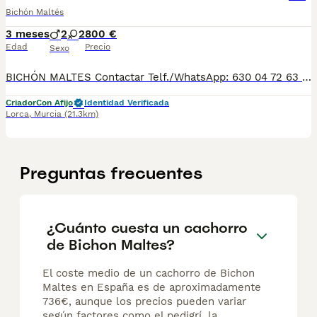
Bichón Maltés
3 meses
2
2
800 €
Edad
Precio
Sexo
BICHÓN MALTES Contactar Telf./WhatsApp: 630 04 72 63 / 614 20 54 71 / 687 10 74 96 Disponibles sin reservar: MACHITOS desde 800 €* HEMBRITAS desde 900 €* Se pueden ver previamente sin ningún compromiso. Si le interesa alguno/a lo puede reservar, ya que hasta el 10-06-26 aproximadamente, no se podría entregar. Se entregan con su cartilla sanitaria, desparasitados y con las vacunas correspondientes a su edad. *El precio de los cachorros no incluyen envíos, si el cliente solicita ese servicio, el coste del mismo lo pagará directamente el cliente a la agencia del transporte.
Criador
Con Afijo
Identidad Verificada
Lorca
,
Murcia
(21.3km)
Preguntas frecuentes
¿Cuánto cuesta un cachorro
de Bichon Maltes?
El coste medio de un cachorro de Bichon
Maltes en España es de aproximadamente
736€, aunque los precios pueden variar
según factores como el pedigrí, la