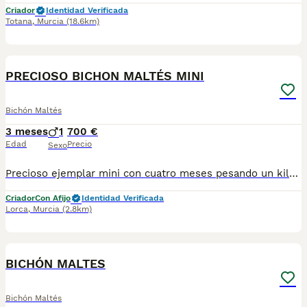
Criador
Identidad Verificada
Totana
,
Murcia
(18.6km)
2
PRECIOSO BICHON MALTÉS MINI
Bichón Maltés
3 meses
1
700 €
Edad
Precio
Sexo
Precioso ejemplar mini con cuatro meses pesando un kilo Una auténtica pasada. Si estás buscando un compañero de vida. No lo dudes este es tu cachorro. Tranquila, noble,buena. Una calidad insuperable. Una densidad y calidad de pelo insuperable. Padres importados. Se entrega con las vacunas correspondientes a su edad y desparasitaciones su cartilla sanitaria. Garantía vírica y congénita, contrato de compraventa .Completamente revisado por veterinario. Criado en ambiente familiar. Criado con niños. Enviamos a toda España. Respondemos llamadas y WhatsApp. 642193710 solo WhatsApp. 624338248 llamadas y WhatsApp. Le atenderemos gustosamente
Criador
Con Afijo
Identidad Verificada
Lorca
,
Murcia
(2.8km)
4
BICHÓN MALTES
Bichón Maltés