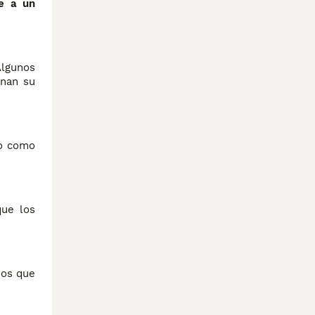
re a un
Algunos
onan su
do como
que los
sos que