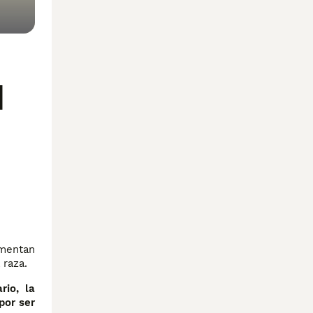
l
umentan
 raza.
rio, la
por ser