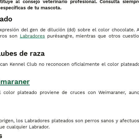
tituye al consejo veterinario profesional. Consulta siemp
 específicas de tu mascota.
eado
expresión del gen de dilución (dd) sobre el color chocolate. 
rros son
Labradores
purésangre, mientras que otros cuesti
lubes de raza
ican Kennel Club no reconocen oficialmente el color platea
imaraner
l color plateado proviene de cruces con Weimaraner, aun
 origen, los Labradores plateados son perros sanos y afectuo
e cualquier Labrador.
s