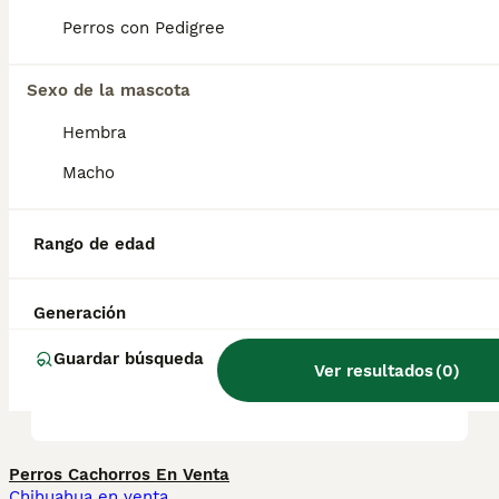
Perros con Pedigree
¿Es agresivo un whippet?
Sexo de la mascota
Hembra
¿Cuál es la diferencia entre
un galgo y un Whippet?
Macho
Rango de edad
¿Cuánto duerme un
Whippet?
Generación
¿A qué edad se calman los
Guardar búsqueda
Ver resultados
(
0
)
whippets?
Perros Cachorros En Venta
Chihuahua en venta