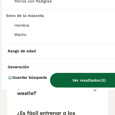
aproximadamente 802€, aunque los precios
Perros con Pedigree
pueden variar según factores como el
pedigrí, la reputación del criador y la
Sexo de la mascota
ubicación.
Hembra
¿Pueden los westies
Macho
quedarse solos durante 8
horas?
Rango de edad
¿Los westies pierden pelo?
Generación
Guardar búsqueda
Ver resultados
(
0
)
¿Cuánto suele vivir un
westie?
¿Es fácil entrenar a los