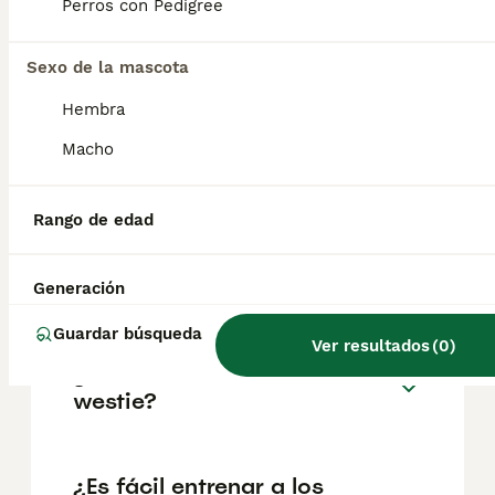
aproximadamente 802€, aunque los precios
Perros con Pedigree
pueden variar según factores como el
pedigrí, la reputación del criador y la
Sexo de la mascota
ubicación.
Hembra
¿Pueden los westies
Macho
quedarse solos durante 8
horas?
Rango de edad
¿Los westies pierden pelo?
Generación
Guardar búsqueda
Ver resultados
(
0
)
¿Cuánto suele vivir un
westie?
¿Es fácil entrenar a los