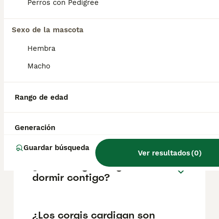
pueden variar según factores como el
Perros con Pedigree
pedigrí, la reputación del criador y la
ubicación.
Sexo de la mascota
Hembra
¿Por qué son tan raros los
corgis cárdigan?
Macho
Rango de edad
¿Los Welsh Corgis tipo
cárdigan pierden mucho
pelo?
Generación
Guardar búsqueda
Ver resultados
(
0
)
¿A los corgis les gusta
dormir contigo?
¿Los corgis cardigan son