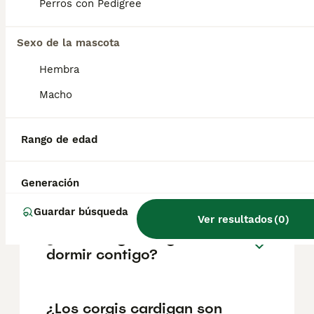
pueden variar según factores como el
Perros con Pedigree
pedigrí, la reputación del criador y la
ubicación.
Sexo de la mascota
Hembra
¿Por qué son tan raros los
corgis cárdigan?
Macho
Rango de edad
¿Los Welsh Corgis tipo
cárdigan pierden mucho
pelo?
Generación
Guardar búsqueda
Ver resultados
(
0
)
¿A los corgis les gusta
dormir contigo?
¿Los corgis cardigan son