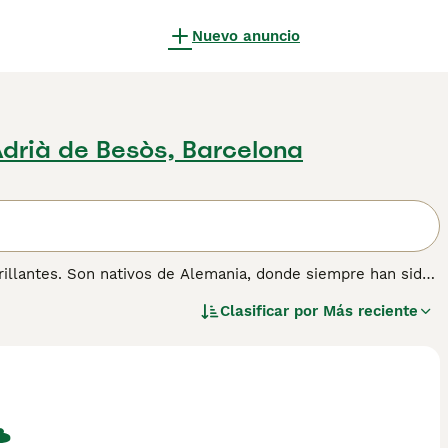
Nuevo anuncio
drià de Besòs, Barcelona
illantes. Son nativos de Alemania, donde siempre han sido
amilia maravillosamente leales. Sin embargo, no son la
Clasificar por
Más reciente
on muy inteligentes y se dan cuenta rápidamente cuando el
nte de su naturaleza. Son mucho más felices viviendo con
anino fuerte a su lado.
mación sobre esta raza de perro.