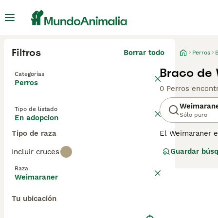
Filtros
Borrar todo
Perros
Braco de 
Categorías
Perros
0 Perros encont
Weimaran
Tipo de listado
Sólo puro
En adopcion
Tipo de raza
El Weimaraner e
muy apreciados p
Guardar bús
Incluir cruces
mejor opción pa
dueño no es el a
Raza
personas que lid
Weimaraner
Lee nuestra
pág
Tu ubicación