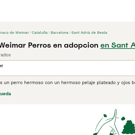
Braco de Weimar
Cataluña
Barcelona
Sant Adrià de Besòs
Weimar Perros en adopcion
en Sant A
rados
er
s un perro hermoso con un hermoso pelaje plateado y ojos br
or sus habilidades de caza y por el hecho de ser perros de f
queda
ra los dueños de perros primerizos, ya que los Weimaraner s
lfa del grupo, lo que los lleva a mostrar el lado más domina
eran vidas activas al aire libre y que quieren un compañero c
ina de consejos de compra de Weimaraner
para obtener infor