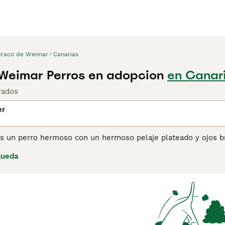
Braco de Weimar
Canarias
Weimar Perros en adopcion
en Canar
rados
er
s un perro hermoso con un hermoso pelaje plateado y ojos br
or sus habilidades de caza y por el hecho de ser perros de f
queda
ra los dueños de perros primerizos, ya que los Weimaraner s
lfa del grupo, lo que los lleva a mostrar el lado más domina
eran vidas activas al aire libre y que quieren un compañero c
ina de consejos de compra de Weimaraner
para obtener infor