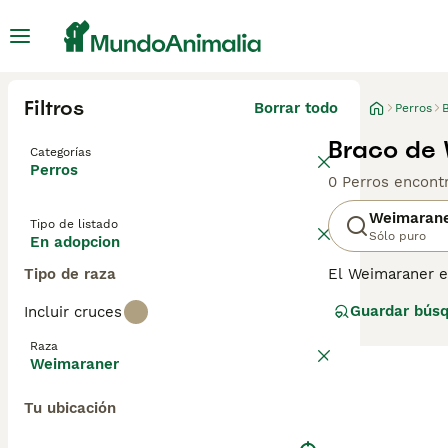
Filtros
Borrar todo
Perros
Braco de 
Categorías
Perros
0 Perros encont
Weimaran
Tipo de listado
Sólo puro
En adopcion
Tipo de raza
El Weimaraner e
muy apreciados p
Guardar bús
Incluir cruces
mejor opción pa
dueño no es el a
Raza
personas que lid
Weimaraner
Lee nuestra
pág
Tu ubicación