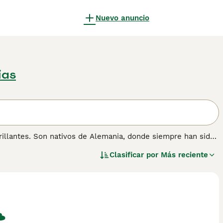
Nuevo anuncio
ias
illantes. Son nativos de Alemania, donde siempre han sido
amilia maravillosamente leales. Sin embargo, no son la
Clasificar por
Más reciente
on muy inteligentes y se dan cuenta rápidamente cuando el
nte de su naturaleza. Son mucho más felices viviendo con
anino fuerte a su lado.
mación sobre esta raza de perro.