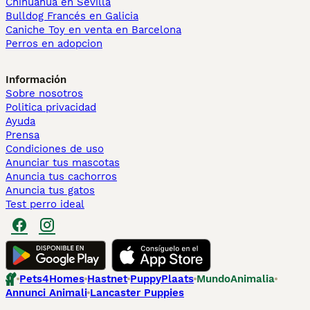
Chihuahua en Sevilla
Bulldog Francés en Galicia
Caniche Toy en venta en Barcelona
Perros en adopcion
Información
Sobre nosotros
Politica privacidad
Ayuda
Prensa
Condiciones de uso
Anunciar tus mascotas
Anuncia tus cachorros
Anuncia tus gatos
Test perro ideal
Pets4Homes
Hastnet
PuppyPlaats
MundoAnimalia
Annunci Animali
Lancaster Puppies