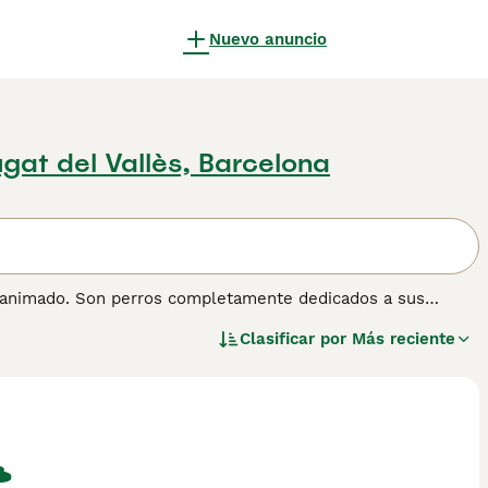
Nuevo anuncio
gat del Vallès, Barcelona
 y animado. Son perros completamente dedicados a sus
muy adaptables y son felices tanto viviendo en un
Clasificar por
Más reciente
 mucha estimulación mental y ejercicio vigoroso todos los
.
nformación sobre esta raza de perro.