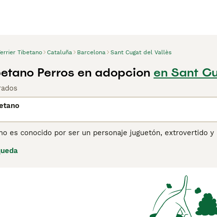
errier Tibetano
Cataluña
Barcelona
Sant Cugat del Vallès
ibetano Perros en adopcion
en Sant Cu
rados
betano
tano es conocido por ser un personaje juguetón, extrovertido
 están tranquilos y no son demasiado exigentes. También son 
queda
la ciudad como en una casa en el campo, siempre que reciban
 el aburrimiento que podría conducir a problemas de conducta
ina de consejos de compra de Terrier Tibetano
para obtener i