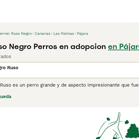
errier Ruso Negro
Canarias
Las Palmas
Pájara
uso Negro Perros en adopcion
en Pájar
rados
gro Ruso
 Ruso es un perro grande y de aspecto impresionante que fue 
teger propiedades. Estos hermosos perros son muy apreciados 
queda
embargo, el Terrier Negro Ruso es menos popular en España, a
uraleza amistosa, leal y cariñosa. Lee nuestra página de con
e esta raza de perro.