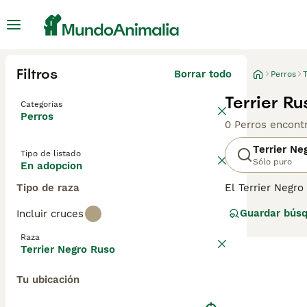
Filtros
Borrar todo
Perros
T
Terrier R
Categorías
Perros
0 Perros encont
Terrier Ne
Tipo de listado
Sólo puro
En adopcion
Tipo de raza
El Terrier Negro
fugitivos y pro
Guardar bús
Incluir cruces
en Italia. Sin 
gracias a su nat
Raza
información sobr
Terrier Negro Ruso
Tu ubicación