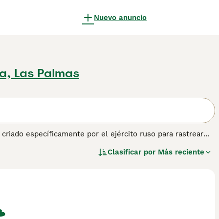
Nuevo anuncio
a, Las Palmas
criado específicamente por el ejército ruso para rastrear
en su Rusia natal, así como en otros países, especialmente
Clasificar por
Más reciente
unque son maravillosos compañeros y perros de familia
sejos de compra de Terrier Negro Ruso para obtener