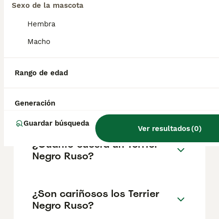
encontrar una aceptación entusiasta y una
Sexo de la mascota
presencia cada vez mayor en todo el mundo.
Hembra
Macho
¿Cómo es el carácter de un
terrier?
Rango de edad
¿Cómo saber si un terrier es
Generación
puro?
Guardar búsqueda
Ver resultados
(
0
)
¿Cuánto cuesta un Terrier
Negro Ruso?
¿Son cariñosos los Terrier
Negro Ruso?