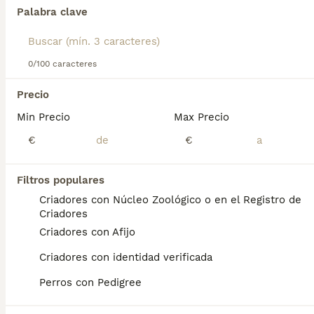
cariñosa. Lee nuestra página de consejos de compra de
Palabra clave
Terrier Negro Ruso para obtener información sobre esta
raza de perro.
Encontramos 0 Terrier Ruso Negro Perros en
adopcion en Canarias.
0/100 caracteres
Si deseas exactamente esta búsqueda guarda tu 
búsqueda y espera el resultado perfecto:
Precio
Min Precio
Max Precio
Guardar búsqueda
€
€
Preguntas frecuentes
Filtros populares
Criadores con Núcleo Zoológico o en el Registro de
Criadores
¿Son raros los terriers rusos
Criadores con Afijo
negros?
Criadores con identidad verificada
Aunque se la considera una especie rara , la
Perros con Pedigree
BRT ha trascendido con confianza las
fronteras de su país de origen para