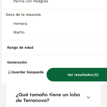
factores como el pedigrí, la reputación del
Perros con Pedigree
criador y la ubicación.
Sexo de la mascota
¿Cómo son los cachorros de
Hembra
Terranova?
Macho
¿Cuánto come un Terranova
Rango de edad
cachorro?
Generación
¿Cuál es el significado de
Guardar búsqueda
Ver resultados
(
0
)
Terranova?
¿Qué tamaño tiene un lobo
de Terranova?