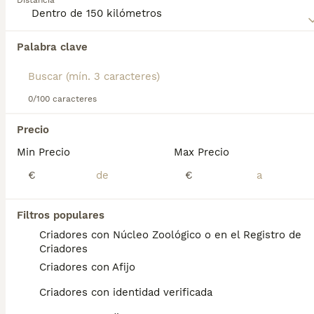
Distancia
para obtener información sobre esta raza de perro.
Palabra clave
Encontramos 0 Terranova Perros en adopcion
en Lora del Río, Sevilla.
Si deseas exactamente esta búsqueda guarda tu 
búsqueda y espera el resultado perfecto:
0/100 caracteres
Guardar búsqueda
Precio
Min Precio
Max Precio
Preguntas frecuentes
€
€
Filtros populares
¿Cuánto cuesta un cachorro
Criadores con Núcleo Zoológico o en el Registro de
de Terranova?
Criadores
Criadores con Afijo
El coste medio de un cachorro de Terranova
en España es de aproximadamente 972€,
Criadores con identidad verificada
aunque los precios pueden variar según