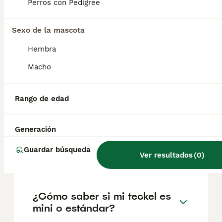
factores como el pedigrí, la reputación del
Perros con Pedigree
criador y la ubicación.
Sexo de la mascota
¿Cuáles son los 3 tipos de
Hembra
teckel?
Macho
¿Qué problemas suelen tener
Rango de edad
los teckel?
Generación
¿Cuánto suelen vivir los
Guardar búsqueda
Ver resultados
(
0
)
teckel?
¿Cómo saber si mi teckel es
mini o estándar?