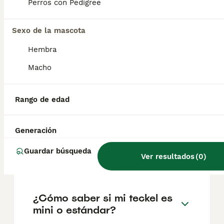
factores como el pedigrí, la reputación del
Perros con Pedigree
criador y la ubicación.
Sexo de la mascota
¿Cuáles son los 3 tipos de
Hembra
teckel?
Macho
¿Qué problemas suelen tener
Rango de edad
los teckel?
Generación
¿Cuánto suelen vivir los
Guardar búsqueda
Ver resultados
(
0
)
teckel?
¿Cómo saber si mi teckel es
mini o estándar?