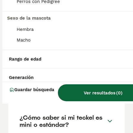
factores como el pedigrí, la reputación del
Perros con Pedigree
criador y la ubicación.
Sexo de la mascota
¿Cuáles son los 3 tipos de
Hembra
teckel?
Macho
¿Qué problemas suelen tener
Rango de edad
los teckel?
Generación
¿Cuánto suelen vivir los
Guardar búsqueda
Ver resultados
(
0
)
teckel?
¿Cómo saber si mi teckel es
mini o estándar?