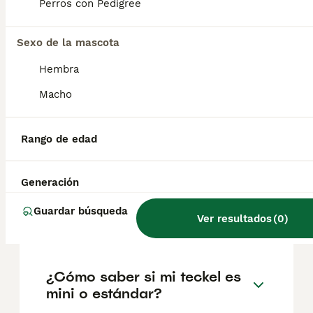
factores como el pedigrí, la reputación del
Perros con Pedigree
criador y la ubicación.
Sexo de la mascota
¿Cuáles son los 3 tipos de
Hembra
teckel?
Macho
¿Qué problemas suelen tener
Rango de edad
los teckel?
Generación
¿Cuánto suelen vivir los
Guardar búsqueda
Ver resultados
(
0
)
teckel?
¿Cómo saber si mi teckel es
mini o estándar?