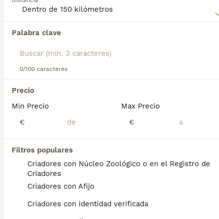
Distancia
Lee nuestra
página de consejos de compra de Spitz
Japonés
para obtener información sobre esta raza de
perro.
Palabra clave
Encontramos 0 Spitz Japonés Perros en
adopcion en Burujón, Toledo.
Si deseas exactamente esta búsqueda guarda tu 
búsqueda y espera el resultado perfecto:
0/100 caracteres
Guardar búsqueda
Precio
Min Precio
Max Precio
Preguntas frecuentes
€
€
Filtros populares
¿Qué tipo de perro es un
Criadores con Núcleo Zoológico o en el Registro de
Spitz Japonés?
Criadores
Criadores con Afijo
El Spitz Japonés (日本スピッツ Nihon
Supittsu) es una raza canina de tipo spitz,
Criadores con identidad verificada
originaria de Japón. La raza es reconocida