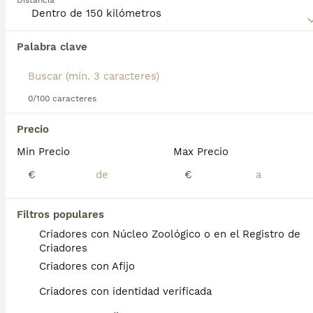
Distancia
Lee nuestra
página de consejos de compra de Spitz
Japonés
para obtener información sobre esta raza de
perro.
Palabra clave
Encontramos 0 Spitz Japonés Perros en
adopcion en Agüimes, Las Palmas.
Si deseas exactamente esta búsqueda guarda tu 
búsqueda y espera el resultado perfecto:
0/100 caracteres
Guardar búsqueda
Precio
Min Precio
Max Precio
Preguntas frecuentes
€
€
Filtros populares
¿Qué tipo de perro es un
Criadores con Núcleo Zoológico o en el Registro de
Spitz Japonés?
Criadores
Criadores con Afijo
El Spitz Japonés (日本スピッツ Nihon
Supittsu) es una raza canina de tipo spitz,
Criadores con identidad verificada
originaria de Japón. La raza es reconocida