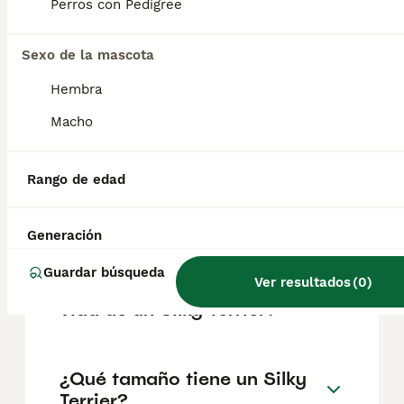
según factores como el pedigrí, la
Perros con Pedigree
reputación del criador y la ubicación.
Sexo de la mascota
¿Cómo es el carácter de
Hembra
Silky Terrier?
Macho
¿Cuáles son las ventajas y
Rango de edad
desventajas de la raza Silky
Terrier?
Generación
Guardar búsqueda
Ver resultados
(
0
)
¿Cuál es la esperanza de
vida de un Silky Terrier?
¿Qué tamaño tiene un Silky
Terrier?