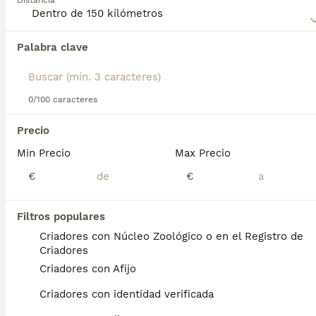
Distancia
para obtener información sobre esta raza de perro.
Palabra clave
Encontramos 0 Silky Terrier Perros en
adopcion en Lora del Río, Sevilla.
Si deseas exactamente esta búsqueda guarda tu 
búsqueda y espera el resultado perfecto:
0/100 caracteres
Guardar búsqueda
Precio
Min Precio
Max Precio
Preguntas frecuentes
€
€
Filtros populares
¿Cuánto cuesta un cachorro
Criadores con Núcleo Zoológico o en el Registro de
de Silky Terrier?
Criadores
Criadores con Afijo
El coste medio de un cachorro de Silky
Terrier en España es de aproximadamente
Criadores con identidad verificada
700€, aunque los precios pueden variar