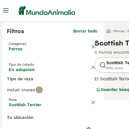
Filtros
Borrar todo
Perros
S
Scottish 
Categorías
Perros
0 Perros encont
Scottish Te
Tipo de listado
Sólo puro
En adopcion
Tipo de raza
El Scottish Terr
ser negro, pero 
Guardar bús
Incluir cruces
pequeños con un
han abierto cam
Raza
razón.
Scottish Terrier
Lee nuestra
pág
Tu ubicación