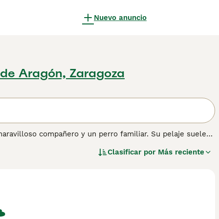
Nuevo anuncio
de Aragón, Zaragoza
maravilloso compañero y un perro familiar. Su pelaje suele
tigrado y color trigo. Los Scottish Terrier son perros
Clasificar por
Más reciente
cia encantadora. A menudo se les llama Aberdeenies y se
n España, sino en otras partes del mundo, y por una buena
formación sobre esta raza de perro.