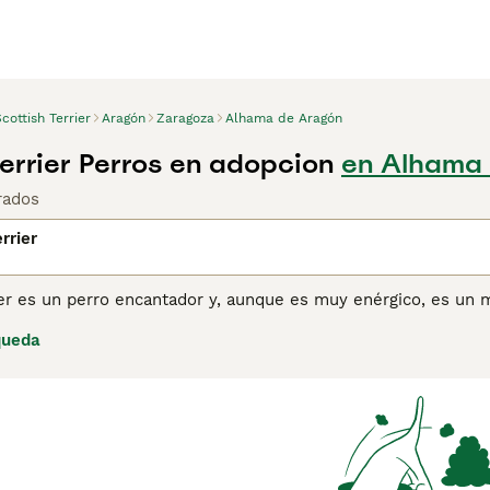
cottish Terrier
Aragón
Zaragoza
Alhama de Aragón
Terrier Perros en adopcion
en Alhama 
rados
rrier
ier es un perro encantador y, aunque es muy enérgico, es un 
el estándar de raza del Kennel Club también permite el color a
queda
 pelo corto muy característico, lo que se suma a su aparien
ino en los corazones y hogares de muchas personas no solo e
ina de consejos de compra de Scottish Terrier
para obtener in