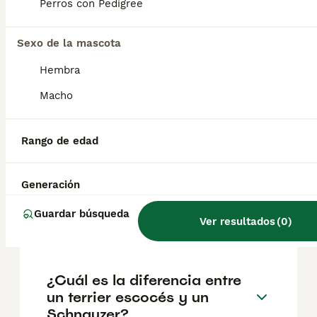
según factores como el pedigrí, la
Perros con Pedigree
reputación del criador y la ubicación.
Sexo de la mascota
¿Cuántos cachorros puede
Hembra
tener un schnauzer gigante?
Macho
¿Cuánto puede vivir un
Rango de edad
Schnauzer?
Generación
¿Cuándo deja de crecer un
Guardar búsqueda
Ver resultados
(
0
)
schnauzer gigante?
¿Cuál es la diferencia entre
un terrier escocés y un
Schnauzer?