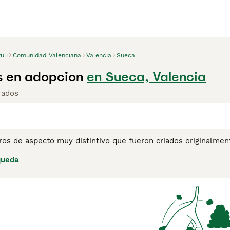
uli
Comunidad Valenciana
Valencia
Sueca
os en adopcion
en Sueca, Valencia
rados
rros de aspecto muy distintivo que fueron criados originalme
denso que brinda de una gran protección contra los duros inv
queda
uidaban de los rebaños con sus pastores en las montañas y á
ina de consejos de compra de Puli
para obtener información s