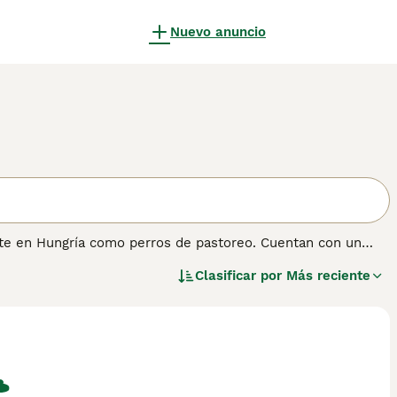
Nuevo anuncio
nte en Hungría como perros de pastoreo. Cuentan con un
iernos húngaros, algo que los Puli necesitaban cuando
Clasificar por
Más reciente
reas más remotas del país.
obre esta raza de perro.