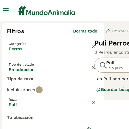
Filtros
Borrar todo
Perros
P
Puli Perr
Categorías
Perros
0 Perros encont
Puli
Tipo de listado
Sólo puro
En adopcion
Tipo de raza
Los Puli son pe
pelaje espeso y 
Guardar bús
Incluir cruces
pastoreaban y c
Raza
Lee nuestra
pág
Puli
Tu ubicación