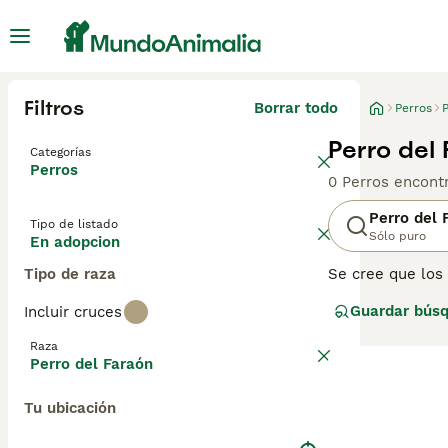
Filtros
Borrar todo
Perros
Perro del
Categorías
Perros
0 Perros encont
Perro del 
Tipo de listado
Sólo puro
En adopcion
Tipo de raza
Se cree que los
camino en los co
Guardar bús
Incluir cruces
carácter amistos
Perro del Faraón
Raza
Perro del Faraón
Lee nuestra
pág
Tu ubicación