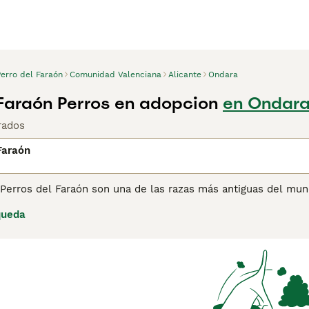
Perro del Faraón
Comunidad Valenciana
Alicante
Ondara
 Faraón Perros en adopcion
en Ondara
rados
Faraón
 Perros del Faraón son una de las razas más antiguas del mun
razones y hogares de muchas personas en todo el mundo a lo l
queda
o y leal. Sin embargo, la raza sigue siendo bastante rara en
 deberá registrar su interés con los criadores para poder disfr
ina de consejos de compra de Perro del Faraón
para obtener i