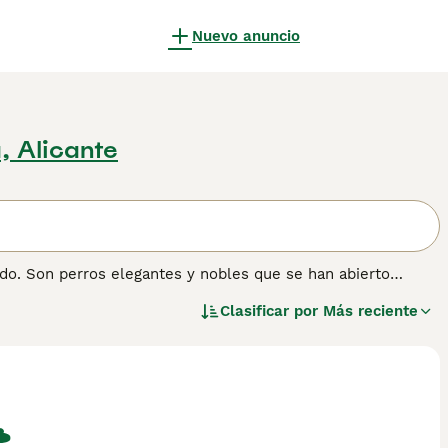
Nuevo anuncio
, Alicante
do. Son perros elegantes y nobles que se han abierto
argo de los años gracias a su apariencia distintiva y su
Clasificar por
Más reciente
 España, y cualquiera que desee compartir su hogar con un
utarlo.
nformación sobre esta raza de perro.