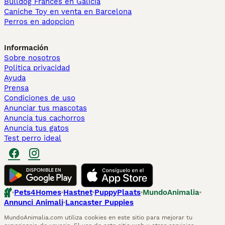
Bulldog Francés en Galicia
Caniche Toy en venta en Barcelona
Perros en adopcion
Información
Sobre nosotros
Politica privacidad
Ayuda
Prensa
Condiciones de uso
Anunciar tus mascotas
Anuncia tus cachorros
Anuncia tus gatos
Test perro ideal
Pets4Homes
Hastnet
PuppyPlaats
MundoAnimalia
Annunci Animali
Lancaster Puppies
MundoAnimalia.com utiliza cookies en este sitio para mejorar tu