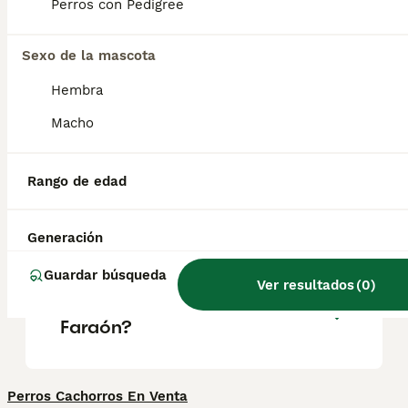
representaciones del dios egipcio Anubis.
Perros con Pedigree
Tiene en común con él las grandes orejas
erguidas, el cuello largo y la constitución
esbelta de tipo lebrel.
Sexo de la mascota
Hembra
¿Cómo se llama el perro
Macho
faraón?
Rango de edad
¿Cuánto cuesta el perro del
faraón?
Generación
Guardar búsqueda
Ver resultados
(
0
)
¿Qué raza es el Perro del
Faraón?
Perros Cachorros En Venta