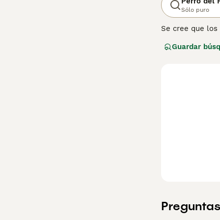
Perro del 
Sólo puro
Se cree que los
camino en los co
Guardar bús
carácter amistos
Perro del Faraón
Lee nuestra
pág
Preguntas