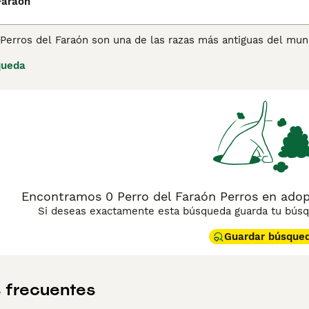
Faraón
 Perros del Faraón son una de las razas más antiguas del mun
razones y hogares de muchas personas en todo el mundo a lo l
queda
o y leal. Sin embargo, la raza sigue siendo bastante rara en
 deberá registrar su interés con los criadores para poder disfr
ina de consejos de compra de Perro del Faraón
para obtener i
Encontramos 0 Perro del Faraón Perros en adopc
Si deseas exactamente esta búsqueda guarda tu búsqu
Guardar búsque
 frecuentes