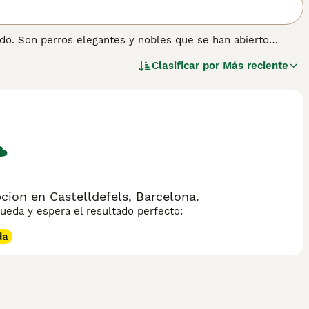
do. Son perros elegantes y nobles que se han abierto
argo de los años gracias a su apariencia distintiva y su
Clasificar por
Más reciente
 España, y cualquiera que desee compartir su hogar con un
utarlo.
nformación sobre esta raza de perro.
ion en Castelldefels, Barcelona.
eda y espera el resultado perfecto:
da