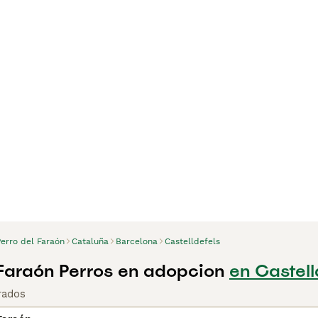
Perro del Faraón
Cataluña
Barcelona
Castelldefels
 Faraón Perros en adopcion
en Castell
rados