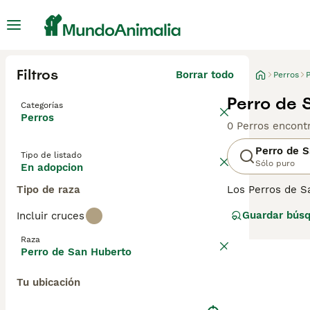
Filtros
Borrar todo
Perros
Perro de 
Categorías
Perros
0 Perros encont
Perro de 
Tipo de listado
Sólo puro
En adopcion
Tipo de raza
Los Perros de S
el olor, incluso
Guardar bús
Incluir cruces
los equipos de b
Raza
Lee nuestra
pág
Perro de San Huberto
Tu ubicación