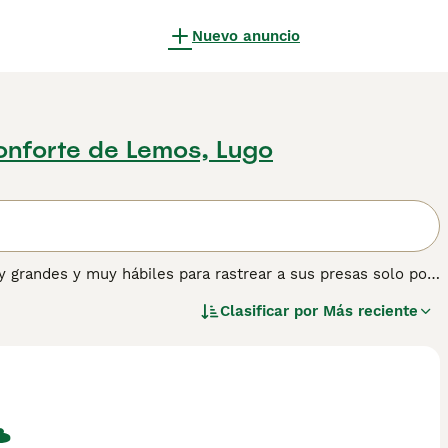
Nuevo anuncio
onforte de Lemos, Lugo
grandes y muy hábiles para rastrear a sus presas solo por
pecto digno y noble han sido apreciados durante décadas por
Clasificar por
Más reciente
de rastreo.
ner información sobre esta raza de perro.