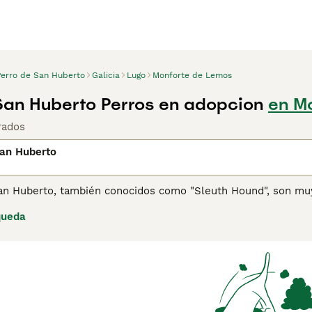
Perro de San Huberto
Galicia
Lugo
Monforte de Lemos
San Huberto Perros en adopcion
en M
rados
San Huberto
an Huberto, también conocidos como "Sleuth Hound", son muy 
 a través del agua y en largas distancias. Estos perros de as
queda
úsqueda y rescate y cazadores por igual por sus habilidades 
ina de consejos de compra de Perro de San Huberto
para obte