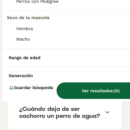
geográfica. Es fundamental acudir a
Perros con Pedigree
criadores responsables que garanticen la
salud y el bienestar de los animales.
Informarse bien y comparar opciones antes
Sexo de la mascota
de comprometerse siempre es la mejor
Hembra
decisión.
Macho
¿Cuál es la mejor raza de
perro de agua?
Rango de edad
Generación
¿Cómo es el carácter de un
perro de agua?
Guardar búsqueda
Ver resultados
(
0
)
¿Cuándo deja de ser
cachorro un perro de agua?