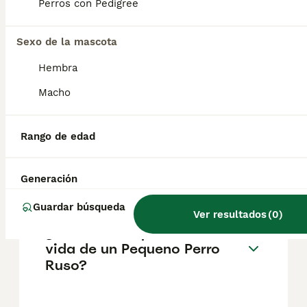
pueden variar según factores como el
Perros con Pedigree
pedigrí, la reputación del criador y la
ubicación.
Sexo de la mascota
Hembra
¿Cómo es el carácter de
Pequeno Perro Ruso?
Macho
Rango de edad
¿Cuáles son las ventajas y
desventajas de la raza
Pequeno Perro Ruso?
Generación
Guardar búsqueda
Ver resultados
(
0
)
¿Cuál es la esperanza de
vida de un Pequeno Perro
Ruso?