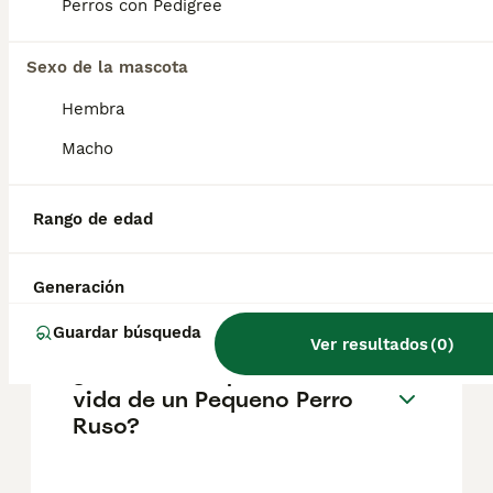
pueden variar según factores como el
Perros con Pedigree
pedigrí, la reputación del criador y la
ubicación.
Sexo de la mascota
Hembra
¿Cómo es el carácter de
Pequeno Perro Ruso?
Macho
Rango de edad
¿Cuáles son las ventajas y
desventajas de la raza
Pequeno Perro Ruso?
Generación
Guardar búsqueda
Ver resultados
(
0
)
¿Cuál es la esperanza de
vida de un Pequeno Perro
Ruso?