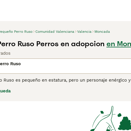
Pequeño Perro Ruso
Comunidad Valenciana
Valencia
Moncada
erro Ruso Perros en adopcion
en Mon
rados
erro Ruso
o Ruso es pequeño en estatura, pero un personaje enérgico y
 con una naturaleza amistosa y amorosa, lo que en resumen 
queda
 que le guste más que estar en un entorno familiar y ser in
lares en su Rusia natal, están ganando el reconocimiento qu
ina de consejos de compra de Pequeño Perro Ruso
para obten