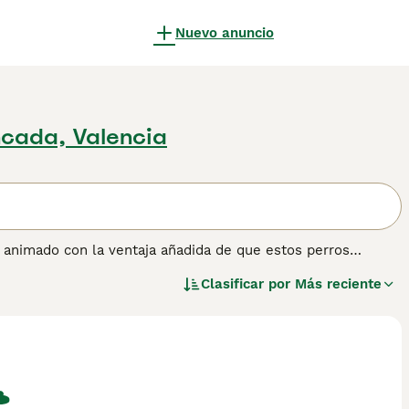
Nuevo anuncio
cada, Valencia
 animado con la ventaja añadida de que estos perros
significa que son excelentes compañeros. Al Pequeño Perro
Clasificar por
Más reciente
cluidos en todo lo que sucede en el hogar, y aunque son
e merecen en otras partes del mundo, España incluida.
er información sobre esta raza de perro.