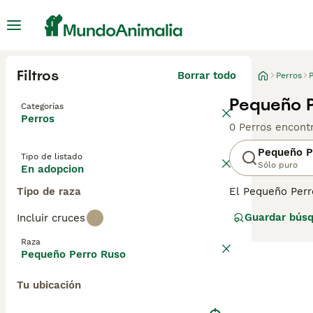
Filtros
Borrar todo
Perros
Pequeño P
Categorías
Perros
0 Perros encont
Pequeño P
Tipo de listado
Sólo puro
En adopcion
Tipo de raza
El Pequeño Perr
también cuentan
Guardar bús
Incluir cruces
Ruso no hay nada
perros muy popu
Raza
Pequeño Perro Ruso
Lee nuestra
pág
Tu ubicación