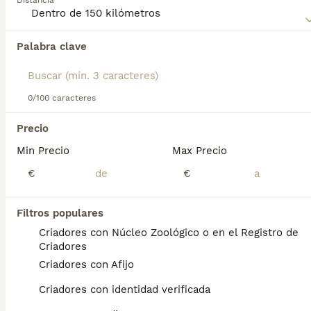
Distancia
Anatolia
para obtener información sobre esta raza de
perro.
Palabra clave
Encontramos 0 Pastor de Anatolia Perros en
adopcion en Benicasim, Castellón.
Si deseas exactamente esta búsqueda guarda tu 
búsqueda y espera el resultado perfecto:
0/100 caracteres
Guardar búsqueda
Precio
Min Precio
Max Precio
Preguntas frecuentes
€
€
Filtros populares
¿Cuánto cuesta un cachorro
Criadores con Núcleo Zoológico o en el Registro de
de Pastor De Anatolia?
Criadores
Criadores con Afijo
El coste medio de un cachorro de Pastor De
Anatolia en España es de aproximadamente
Criadores con identidad verificada
700€, aunque los precios pueden variar