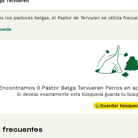
ga Tervueren
os los pastores belgas, el Pastor de Tervuren se utiliza fre
fieren estar cerca de su dueño. Consulta
nuestra página de co
queda
e esta raza.
Encontramos 0 Pastor Belga Tervueren Perros en a
Si deseas exactamente esta búsqueda guarda tu búsqu
Guardar búsque
 frecuentes