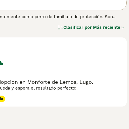
cuentemente como perro de familia o de protección. Son
nsejos sobre el Pastor de Tervuren
para obtener más
Clasificar por
Más reciente
dopcion en Monforte de Lemos, Lugo.
eda y espera el resultado perfecto:
da