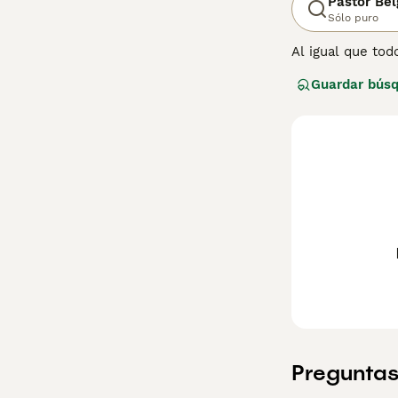
Pastor Bel
Sólo puro
Al igual que tod
cariñosos y pre
Guardar bús
información sobr
Preguntas