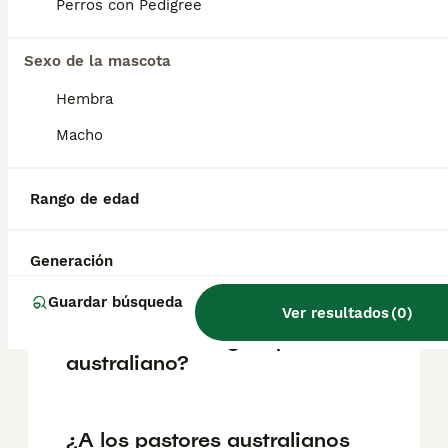
pueden variar según factores como el
Perros con Pedigree
pedigrí, la reputación del criador y la
ubicación.
Sexo de la mascota
Hembra
¿Cómo son los perros de
raza pastor australiano?
Macho
Rango de edad
¿Es inteligente el Pastor
Australiano?
Generación
Guardar búsqueda
¿Cuál es la diferencia entre
Ver resultados
(
0
)
un border collie y un pastor
australiano?
¿A los pastores australianos