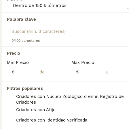
Distancia
Lee nuestra
página de consejos de compra de Pastor
Australiano
para obtener información sobre esta raza de
Palabra clave
Encontramos 0 Pastor Australiano Perros en
perro.
adopcion en Oviedo, Asturias.
Si deseas exactamente esta búsqueda guarda tu 
búsqueda y espera el resultado perfecto:
0/100 caracteres
Guardar búsqueda
Precio
Min Precio
Max Precio
Preguntas frecuentes
€
€
Filtros populares
¿Cuánto cuesta un cachorro
Criadores con Núcleo Zoológico o en el Registro de
de Pastor Australiano?
Criadores
Criadores con Afijo
El coste medio de un cachorro de Pastor
Australiano en España es de
Criadores con identidad verificada
aproximadamente 1335€, aunque los precios