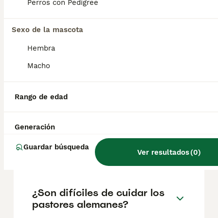
según factores como el pedigrí, la
Perros con Pedigree
reputación del criador y la ubicación.
Sexo de la mascota
¿Es bueno tener un pastor
Hembra
alemán en casa?
Macho
¿Es seguro acariciar a un
Rango de edad
pastor alemán?
Generación
¿Dónde debe dormir un
Guardar búsqueda
Ver resultados
(
0
)
cachorro pastor alemán?
¿Son difíciles de cuidar los
pastores alemanes?