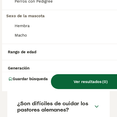
según factores como el pedigrí, la
Perros con Pedigree
reputación del criador y la ubicación.
Sexo de la mascota
¿Es bueno tener un pastor
Hembra
alemán en casa?
Macho
¿Es seguro acariciar a un
Rango de edad
pastor alemán?
Generación
¿Dónde debe dormir un
Guardar búsqueda
Ver resultados
(
0
)
cachorro pastor alemán?
¿Son difíciles de cuidar los
pastores alemanes?