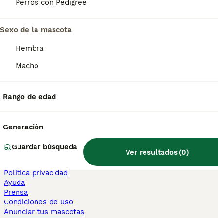
Perros con Pedigree
Sphynx en venta
Bengalí en venta
Maine Coon en venta
Sexo de la mascota
Persa en venta
Hembra
Otras páginas populares
Macho
Teckel en Barcelona
Bulldog Francés en Madrid
Bichón Maltés en València
Rango de edad
Chihuahua en Sevilla
Bulldog Francés en Galicia
Caniche Toy en venta en Barcelona
Generación
Perros en adopcion
Guardar búsqueda
Ver resultados
(
0
)
Información
Sobre nosotros
Politica privacidad
Ayuda
Prensa
Condiciones de uso
Anunciar tus mascotas