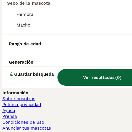
Sphynx en venta
Sexo de la mascota
Bengalí en venta
Hembra
Maine Coon en venta
Persa en venta
Macho
Otras páginas populares
Teckel en Barcelona
Rango de edad
Bulldog Francés en Madrid
Bichón Maltés en València
Chihuahua en Sevilla
Generación
Bulldog Francés en Galicia
Caniche Toy en venta en Barcelona
Guardar búsqueda
Ver resultados
(
0
)
Perros en adopcion
Información
Sobre nosotros
Politica privacidad
Ayuda
Prensa
Condiciones de uso
Anunciar tus mascotas