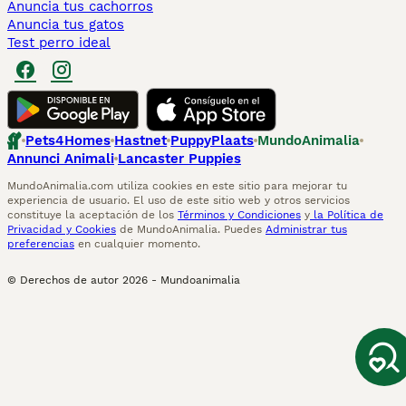
Anuncia tus cachorros
Anuncia tus gatos
Test perro ideal
Pets4Homes
Hastnet
PuppyPlaats
MundoAnimalia
Annunci Animali
Lancaster Puppies
MundoAnimalia.com utiliza cookies en este sitio para mejorar tu
experiencia de usuario. El uso de este sitio web y otros servicios
constituye la aceptación de los
Términos y Condiciones
y
la Política de
Privacidad y Cookies
de MundoAnimalia. Puedes
Administrar tus
preferencias
en cualquier momento.
© Derechos de autor
2026
-
Mundoanimalia