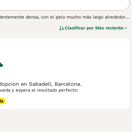
ndentemente densa, con el pelo mucho más largo alrededor
gentiles que forman fuertes lazos con sus dueños y sus
Clasificar por
Más reciente
ipar en todo lo que sucede a su alrededor. En el pasado
tín del Pirineo.
 información sobre esta raza de perro.
dopcion en Sabadell, Barcelona.
eda y espera el resultado perfecto:
da