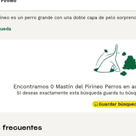
 Pirineo
irineo es un perro grande con una doble capa de pelo sorpre
ndo una gorguera distintiva. Son conocidos por ser gigantes 
queda
ran en un ambiente hogareño y nada les gusta más que partic
como Mastines de Navarra, pero su nombre fue cambiado a Mas
ina de consejos de compra de Mastín del Pirineo
para obtener
Encontramos 0 Mastín del Pirineo Perros en a
Si deseas exactamente esta búsqueda guarda tu búsqu
Guardar búsque
 frecuentes