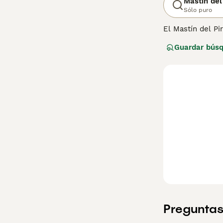
Mastín del
Sólo puro
El Mastín del P
del cuello forma
Guardar bús
familias. Prospe
eran conocidos 
Lee nuestra
pág
Preguntas