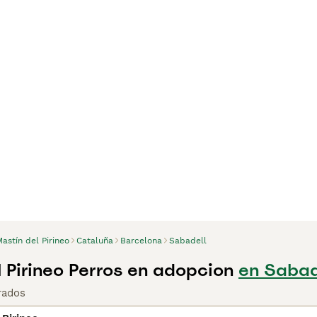
astín del Pirineo
Cataluña
Barcelona
Sabadell
l Pirineo Perros en adopcion
en Sabad
rados