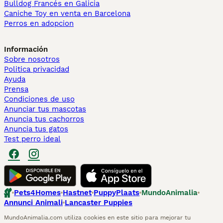
Bulldog Francés en Galicia
Caniche Toy en venta en Barcelona
Perros en adopcion
Información
Sobre nosotros
Politica privacidad
Ayuda
Prensa
Condiciones de uso
Anunciar tus mascotas
Anuncia tus cachorros
Anuncia tus gatos
Test perro ideal
Pets4Homes
Hastnet
PuppyPlaats
MundoAnimalia
Annunci Animali
Lancaster Puppies
MundoAnimalia.com utiliza cookies en este sitio para mejorar tu