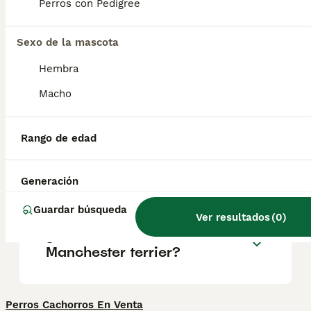
cualidades de los terriers: es muy fiel a sus
Perros con Pedigree
seres queridos y resulta un compañero
divertido y cariñoso.
Sexo de la mascota
Hembra
¿Es un Manchester Terrier lo
mismo que un Pinscher
Macho
Miniatura?
Rango de edad
¿Cuál es el terrier más
tranquilo?
Generación
Guardar búsqueda
Ver resultados
(
0
)
¿Qué tamaño tiene un
Manchester terrier?
Perros Cachorros En Venta