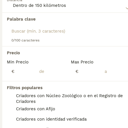
Distancia
consejos de compra de Manchester Terrier para obtener
información sobre esta raza de perro.
Palabra clave
Encontramos 0 Manchester Terrier Perros en
adopcion en Pájara, Las Palmas.
Si deseas exactamente esta búsqueda guarda tu 
búsqueda y espera el resultado perfecto:
0/100 caracteres
Guardar búsqueda
Precio
Min Precio
Max Precio
Preguntas frecuentes
€
€
Filtros populares
¿Cómo es el carácter del
Criadores con Núcleo Zoológico o en el Registro de
Manchester terrier?
Criadores
Criadores con Afijo
Es un terrier típico en muchos aspectos:
tiene mucho carácter, puede ser terco, tenaz
Criadores con identidad verificada
y ladrador. También tiene todas las