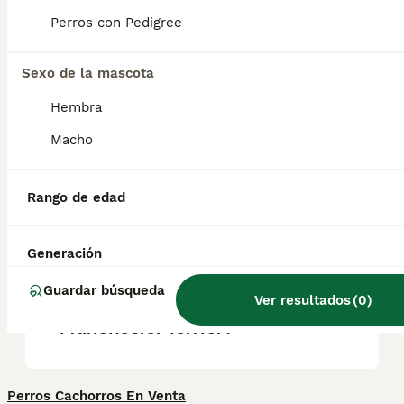
cualidades de los terriers: es muy fiel a sus
seres queridos y resulta un compañero
Perros con Pedigree
divertido y cariñoso.
Sexo de la mascota
¿Es un Manchester Terrier lo
Hembra
mismo que un Pinscher
Macho
Miniatura?
Rango de edad
¿Cuál es el terrier más
tranquilo?
Generación
Guardar búsqueda
Ver resultados
(
0
)
¿Qué tamaño tiene un
Manchester terrier?
Perros Cachorros En Venta