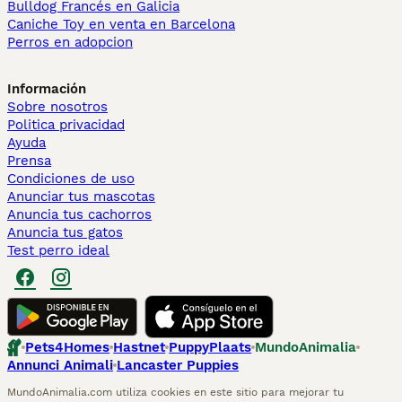
Bulldog Francés en Galicia
Caniche Toy en venta en Barcelona
Perros en adopcion
Información
Sobre nosotros
Politica privacidad
Ayuda
Prensa
Condiciones de uso
Anunciar tus mascotas
Anuncia tus cachorros
Anuncia tus gatos
Test perro ideal
Pets4Homes
Hastnet
PuppyPlaats
MundoAnimalia
Annunci Animali
Lancaster Puppies
MundoAnimalia.com utiliza cookies en este sitio para mejorar tu