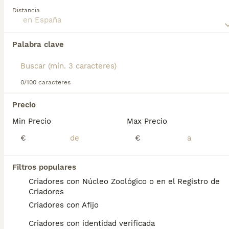
consejos de compra de Manchester Terrier para obtener
Distancia
información sobre esta raza de perro.
Encontramos 0 Manchester Terrier Perros en
Palabra clave
adopcion.
Si deseas exactamente esta búsqueda guarda tu 
búsqueda y espera el resultado perfecto:
0/100 caracteres
Guardar búsqueda
Precio
Min Precio
Max Precio
Preguntas frecuentes
€
€
¿Cómo es el carácter del
Filtros populares
Manchester terrier?
Criadores con Núcleo Zoológico o en el Registro de
Criadores
Es un terrier típico en muchos aspectos:
Criadores con Afijo
tiene mucho carácter, puede ser terco, tenaz
y ladrador. También tiene todas las
Criadores con identidad verificada